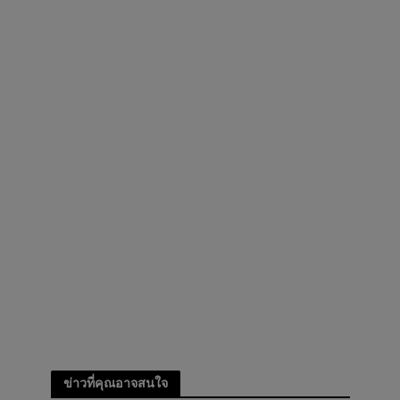
ข่าวที่คุณอาจสนใจ