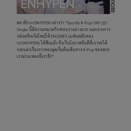
สมาชิกวง ENHYPEN กล่าวว่า “Spotify K-Pop ON! (온)
Single นี้มีความหมายกับพวกเราอย่างมาก นอกจากการ
ปล่อยซิงเกิลใหม่ให้ ENGENES (แฟนคลับของ
วง ENHYPEN) ได้ฟังแล้ว ยังเป็นโอกาสอันดีที่เราจะได้
บอกเล่าเรื่องราวของจุดเริ่มต้นเส้นทาง K-Pop ของพวก
เราผ่านเพลงที่เรารัก”