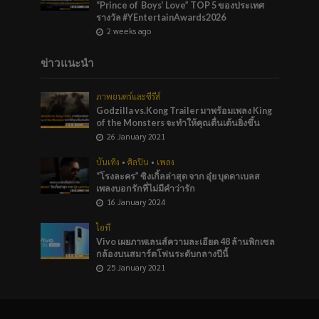
“Prince of Boys’ Love” TOP 5 ของประเทศ
รางวัล #YEntertainAwards2026
2 weeks ago
ข่าวแนะนำ
ภาพยนตร์และซีรีส์
Godzilla vs.Kong Trailer มาพร้อมเพลง King
of the Monsters จะทำให้คุณตื่นเต้นยิ่งขึ้น
26 January 2021
บันเทิง
•
ศิลปิน
•
เพลง
“โรงละคร” ซิงเกิ้ลล่าสุด จาก อุ๋ย บุดดาเบลส
เพลงบอกรักที่ไม่มีคำว่ารัก
16 January 2024
ไอที
Vivo เผยภาพเลนส์ความละเอียด 48 ล้านพิกเซล
กล้องบนสมาร์ตโฟนระดับกลางปีนี้
25 January 2021