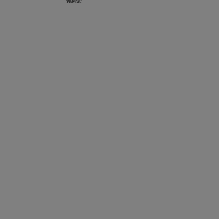
พิเศษ!