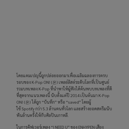
โดยแคมเปญนี้ถูกปล่อยออกมาเพื่อเฉลิมฉลองการครบ
รอบของ K-Pop ON! (온) เพลย์ลิสต์ระดับโลกที่เป็นศูนย์
รวมบทเพลง K-Pop ที่นำพาให้ผู้ฟังได้ค้นพบบทเพลงที่ดี
ที่สุดจากแนวเพลงนี้ นับตั้งแต่ปี 2014 เป็นต้นมา K-Pop
ON! (온) ได้ถูก “บันทึก” หรือ “saved” โดยผู้
ใช้ Spotify กว่า 5.3 ล้านคนทั่วโลก และสร้างยอดสตรีมนับ
พันล้านครั้งให้กับศิลปินเกาหลี.
ในการคัฟเวอร์เพลง “I NEED U” ของ ENHYPEN เสียง