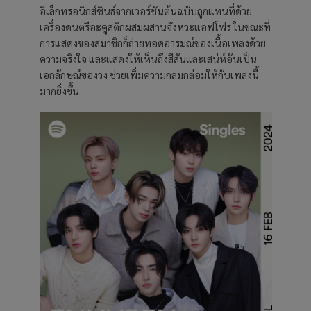
อิเล็กทรอนิกส์ซินธ์จากเวอร์ชันต้นฉบับถูกแทนที่ด้วย
เครื่องดนตรีอะคูสติกผสมผสานจังหวะแอฟโฟร ในขณะที่
การแสดงของสมาชิกก็ถ่ายทอดอารมณ์ของเนื้อเพลงด้วย
ความจริงใจ และแสดงให้เห็นถึงสีสันและเสน่ห์อันเป็น
เอกลักษณ์ของวง ช่วยเพิ่มความกลมกล่อมให้กับเพลงนี้
มากยิ่งขึ้น