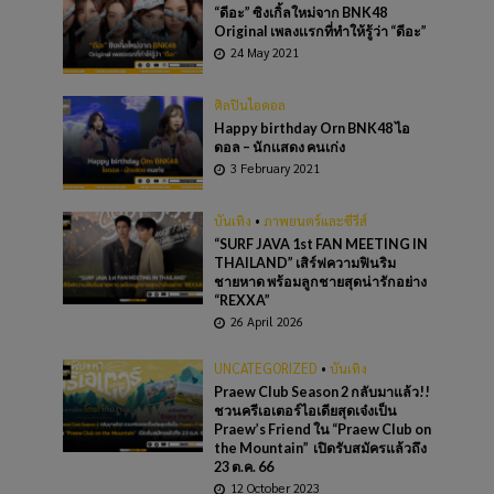
“ดีอะ” ซิงเกิ้ลใหม่จาก BNK48
Original เพลงเเรกที่ทำให้รู้ว่า “ดีอะ”
24 May 2021
ศิลปินไอดอล
Happy birthday Orn BNK48 ไอ
ดอล – นักเเสดง คนเก่ง
3 February 2021
บันเทิง
•
ภาพยนตร์และซีรีส์
“SURF JAVA 1st FAN MEETING IN
THAILAND” เสิร์ฟความฟินริม
ชายหาด พร้อมลูกชายสุดน่ารักอย่าง
“REXXA”
26 April 2026
UNCATEGORIZED
•
บันเทิง
Praew Club Season 2 กลับมาแล้ว!!
ชวนครีเอเตอร์ไอเดียสุดเจ๋งเป็น
Praew’s Friend ใน “Praew Club on
the Mountain” เปิดรับสมัครแล้วถึง
23 ต.ค. 66
12 October 2023