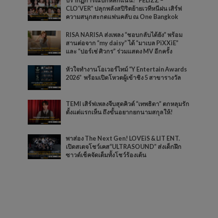
ปรากฏการณ์ปักหลักแน่น! “FELIZZ –
CLO’VER” ปลุกพลังสปิริตย้ายเวทีหนีฝน เสิร์ฟ
ความสนุกสะกดแฟนคลับ ณ One Bangkok
RISA NARISA ส่งเพลง “ชอบกลับได้ยัง” พร้อม
สานต่อจาก “my daisy” ได้ “มาเบล PiXXiE”
และ “ปอร์เช่ ศิวกร” ร่วมแสดง MV อีกครั้ง
หัวใจทำงานโอเวอร์ไทม์ “Y Entertain Awards
2026” พร้อมเปิดโหวตผู้เข้าชิง 5 สาขารางวัล
TEMI เสิร์ฟเพลงจีบสุดคิวต์ “เทพธิดา” ตกหลุมรัก
ตั้งแต่แรกเห็น ถึงขั้นอยากยกนามสกุลให้!
พาส่อง The Next Gen! LOVEiS & LIT ENT.
เปิดสเตจโชว์เคส“ULTRASOUND” ส่งเด็กฝึก
ซาวด์เช็คจัดเต็มทั้งโชว์ร้องเต้น