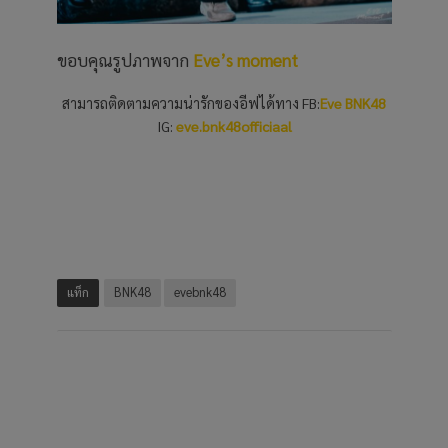
ขอบคุณรูปภาพจาก
Eve’s moment
สามารถติดตามความน่ารักของอีฟได้ทาง FB:
Eve BNK48
IG:
eve.bnk48officiaal
แท็ก
BNK48
evebnk48