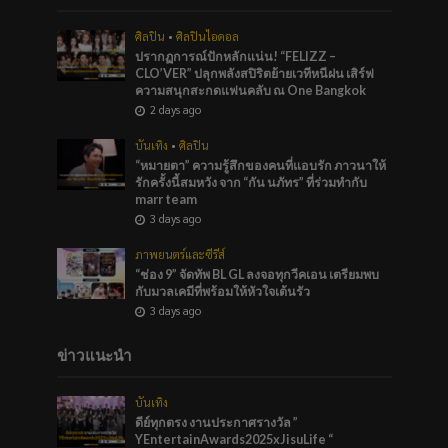
ศิลปิน
•
ศิลปินไอดอล
ปรากฏการณ์ปักหลักแน่น! “FELIZZ –
CLO’VER” ปลุกพลังสปิริตย้ายเวทีหนีฝน เสิร์ฟ
ความสนุกสะกดแฟนคลับ ณ One Bangkok
2 days ago
บันเทิง
•
ศิลปิน
“หมายตา” ความรู้สึกของคนที่แอบรัก ภาวนาให้
รักครั้งนี้สมหวัง จาก “กัน นภัทร” ที่ร่วมทำกับ
marr team
3 days ago
ภาพยนตร์และซีรีส์
“ช่อง 9” จัดทัพ BL GL ลงจอทุกวีคเอน เตรียมพบ
กับมวลเคมีที่พร้อมให้หัวใจเต้นรัว
3 days ago
ข่าวแนะนำ
บันเทิง
ดีย์ทุกตรง งานประกาศรางวัล ”
YEntertainAwards2025xJisuLife “