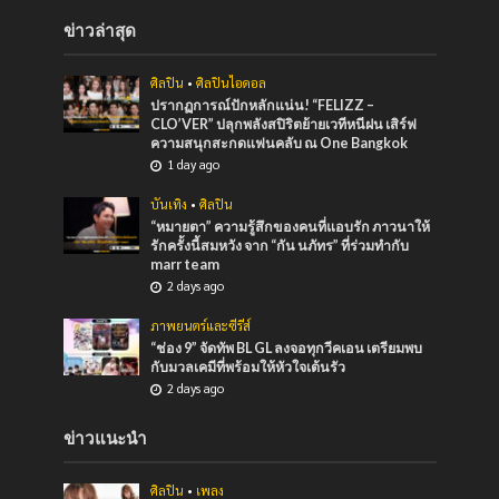
ข่าวล่าสุด
ศิลปิน
•
ศิลปินไอดอล
ปรากฏการณ์ปักหลักแน่น! “FELIZZ –
CLO’VER” ปลุกพลังสปิริตย้ายเวทีหนีฝน เสิร์ฟ
ความสนุกสะกดแฟนคลับ ณ One Bangkok
1 day ago
บันเทิง
•
ศิลปิน
“หมายตา” ความรู้สึกของคนที่แอบรัก ภาวนาให้
รักครั้งนี้สมหวัง จาก “กัน นภัทร” ที่ร่วมทำกับ
marr team
2 days ago
ภาพยนตร์และซีรีส์
“ช่อง 9” จัดทัพ BL GL ลงจอทุกวีคเอน เตรียมพบ
กับมวลเคมีที่พร้อมให้หัวใจเต้นรัว
2 days ago
ข่าวแนะนำ
ศิลปิน
•
เพลง