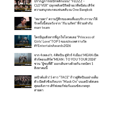
ปรากฏการณ์ปักหลักแน่น! “FELIZZ –
CLO’VER” ปลุกพลังสปิริตย้ายเวทีหนีฝน เสิร์ฟ
ความสนุกสะกดแฟนคลับ ณ One Bangkok
“หมายตา” ความรู้สึกของคนที่แอบรัก ภาวนาให้
รักครั้งนี้สมหวัง จาก “กัน นภัทร” ที่ร่วมทำกับ
marr team
ใครมีมุมสังหารที่ถูกใจโหวตเลย “Princess of
Girls’ Love”TOP 5 ของประเทศ รางวัล
#YEntertainAwards2026
จาก 4 เพลง ft. 4 ศิลปิน สู่ทัวร์ 4 เมือง! MEAN เปิด
ทัวร์คอนเสิร์ต“MEAN : TO YOU TOUR 2026”
ชวน “ผู้ชมที่ดี” ออกเดินทางด้วยกัน กดบัตร 1
สิงหาคมนี้
เดบิวต์แล้ว! 5 สาว “TACE” ก้าวสู่ศิลปินอย่างเต็ม
ตัว เปิดตัวซิงเกิลแรก “Mask On” บนเดบิวต์สเตจ
สุดอลังการ เสิร์ฟเพอร์ฟอร์แมนซ์สะกดทุก
สายตา