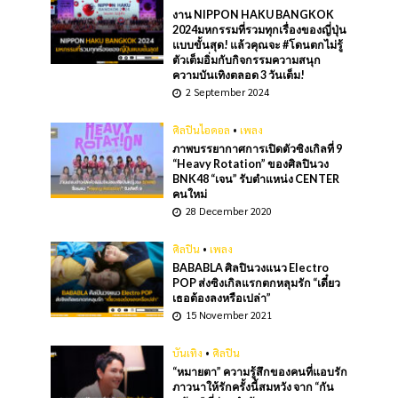
งาน NIPPON HAKU BANGKOK
2024มหกรรมที่รวมทุกเรื่องของญี่ปุ่น
แบบขั้นสุด! แล้วคุณจะ #โดนตกไม่รู้
ตัวเต็มอิ่มกับกิจกรรมความสนุก
ความบันเทิงตลอด 3 วันเต็ม!
2 September 2024
ศิลปินไอดอล
•
เพลง
ภาพบรรยากาศการเปิดตัวซิงเกิลที่ 9
“Heavy Rotation” ของศิลปินวง
BNK48 “เจน” รับตําแหน่ง CENTER
คนใหม่
28 December 2020
ศิลปิน
•
เพลง
BABABLA ศิลปินวงแนว Electro
POP ส่งซิงเกิลแรกตกหลุมรัก “เดี๋ยว
เธอต้องลงหรือเปล่า”
15 November 2021
บันเทิง
•
ศิลปิน
“หมายตา” ความรู้สึกของคนที่แอบรัก
ภาวนาให้รักครั้งนี้สมหวัง จาก “กัน