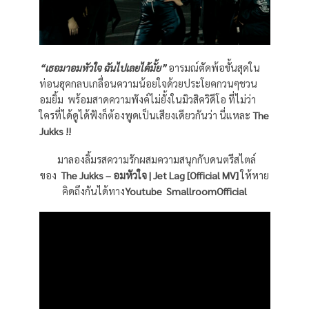
“เธอมาอมหัวใจ ฉันไปเลยได้มั้ย”
อารมณ์ตัดพ้อขั้นสุดใน
ท่อนฮุคกลบเกลื่อนความน้อยใจด้วยประโยคกวนๆชวน
อมยิ้ม พร้อมสาดความพังค์ไม่ยั้งในมิวสิควิดีโอ ที่ไม่ว่า
ใครที่ได้ดูได้ฟังก็ต้องพูดเป็นเสียงเดียวกันว่า นี่แหละ
The
Jukks
!!
มาลองลิ้มรสความรักผสมความสนุกกับดนตรีสไตล์
ของ
The Jukks
–
อมหัวใจ
| Jet Lag [Official MV]
ให้หาย
คิดถึงกันได้ทาง
Youtube SmallroomOfficial