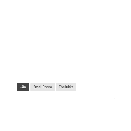
แท็ก
SmallRoom
TheJukks