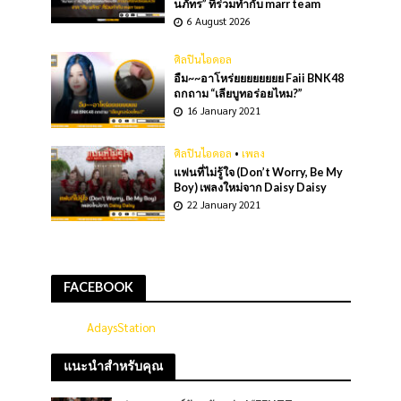
นภัทร” ที่ร่วมทำกับ marr team
6 August 2026
ศิลปินไอดอล
อืม~~อาโหร่ยยยยยยยย Faii BNK48
ถกถาม “เลียบูทอร่อยไหม?”
16 January 2021
ศิลปินไอดอล
•
เพลง
แฟนที่ไม่รู้ใจ (Don’t Worry, Be My
Boy) เพลงใหม่จาก Daisy Daisy
22 January 2021
FACEBOOK
AdaysStation
แนะนำสำหรับคุณ