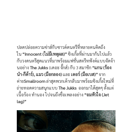
ปลดปล่อยความซ่าส์กับซาวด์ดนตรีที่หลายคนคิดถึง
ใน
“Innocent (ไม่มีเหตุผล)”
ซิงเกิ้ลที่ผ่านมากันไปแล้ว
กับวงดนตรีสุดแนวที่มาพร้อมแฟชั่นสตรีทพังค์แบบจัดจ้า
นอย่าง
The Jukks
(เดอะ จั๊กส์) กับ 3 สมาชิก
“แกน (ร้อง
นำ-กีต้าร์), แมว (มือกลอง)
และ
เตอร์ (มือเบส)”
จาก
ค่าย
Smallroom
ล่าสุดพวกเค้ากลับมาพร้อมซิงเกิ้ลใหม่ที่
ถ่ายทอดความสนุกแบบ
The Jukks
ออกมาได้สุดๆ ตั้งแต่
เนื้อร้อง ทำนอง ไปจนถึงชื่อเพลงอย่าง
“อมหัวใจ (Jet
lag)”