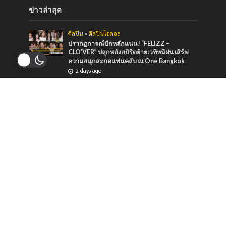
ข่าวล่าสุด
ศิลปิน
•
ศิลปินไอดอล
ปรากฏการณ์ปักหลักแน่น! “FELIZZ –
CLO’VER” ปลุกพลังสปิริตย้ายเวทีหนีฝน เสิร์ฟ
ความสนุกสะกดแฟนคลับ ณ One Bangkok
2 days ago
บันเทิง
•
ศิลปิน
“หมายตา” ความรู้สึกของคนที่แอบรัก ภาวนาให้
รักครั้งนี้สมหวัง จาก “กัน นภัทร” ที่ร่วมทำกับ
marr team
3 days ago
ภาพยนตร์และซีรีส์
“ช่อง 9” จัดทัพ BL GL ลงจอทุกวีคเอน เตรียมพบ
กับมวลเคมีที่พร้อมให้หัวใจเต้นรัว
3 days ago
ข่าวแนะนำ
ศิลปิน
•
เพลง