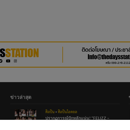
ข่าวล่าสุด
ศิลปิน
•
ศิลปินไอดอล
ปรากฏการณ์ปักหลักแน่น! “FELIZZ –
CLO’VER” ปลุกพลังสปิริตย้ายเวทีหนีฝน
เสิร์ฟความสนุกสะกดแฟนคลับ ณ One