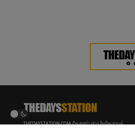
THEDAYSTATION.COM
อัพเดทข่าวสาร ฮิตติดเทรนด์
บันเทิง ศิลปิน เพลง รีวิว ภาพยนตร์ ซีรีส์ บทสัมภาษณ์