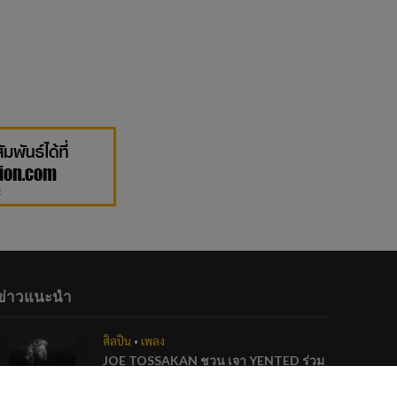
ข่าวแนะนำ
ศิลปิน
•
เพลง
JOE TOSSAKAN ชวน เจา YENTED ร่วม
ฟีท กับซิงเกิลล่าสุด “รีบ” ข้ออ้างของคนที่
ทนดูเขารักกันไม่ไหว