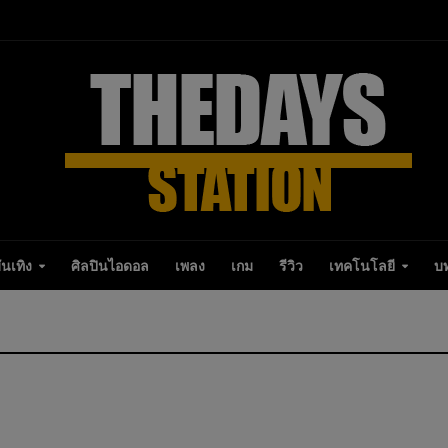
ันเทิง
ศิลปินไอดอล
เพลง
เกม
รีวิว
เทคโนโลยี
บ