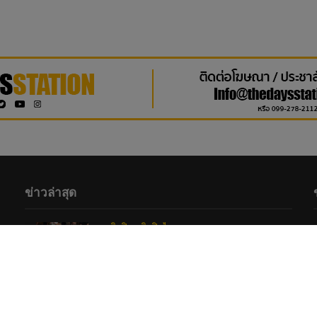
ข่าวล่าสุด
ศิลปิน
•
ศิลปินไอดอล
ปรากฏการณ์ปักหลักแน่น! “FELIZZ –
CLO’VER” ปลุกพลังสปิริตย้ายเวทีหนีฝน
เสิร์ฟความสนุกสะกดแฟนคลับ ณ One
Bangkok
3 hours ago