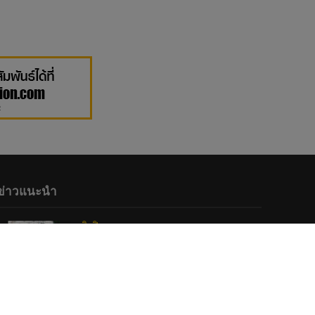
ข่าวแนะนำ
ศิลปิน
•
เพลง
“เด็กเกินไป” เพลงช้าเพลงแรกจากอัลบั้ม
ใหม่ Three Man Down กับเนื้อหาเศร้า
ทำเอาแทบตาย
25 April 2023
ศิลปินไอดอล
•
เพลง