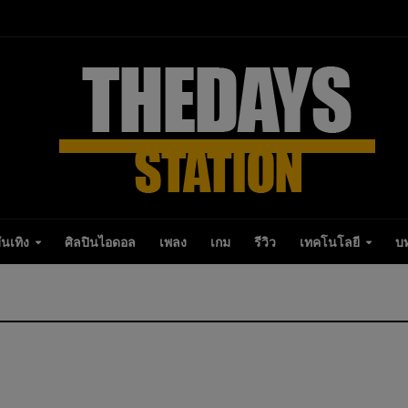
ันเทิง
ศิลปินไอดอล
เพลง
เกม
รีวิว
เทคโนโลยี
บ