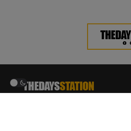
THEDAYSTATION.COM
อัพเดทข่าวสาร ฮิตติดเทรนด์
บันเทิง ศิลปิน เพลง รีวิว ภาพยนตร์ ซีรีส์ บทสัมภาษณ์
บทความ เกมและเทคโนโลยี ข่าวสารรอบโซเชียล