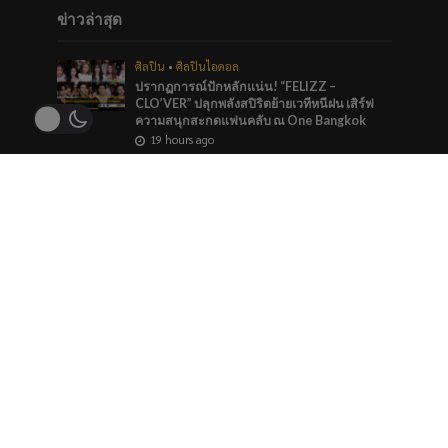
ข่าวล่าสุด
ศิลปิน
•
ศิลปินไอดอล
ปรากฏการณ์ปักหลักแน่น! “FELIZZ –
CLO’VER” ปลุกพลังสปิริตย้ายเวทีหนีฝน เสิร์ฟ
ความสนุกสะกดแฟนคลับ ณ One Bangkok
19 hours ago
บันเทิง
•
ศิลปิน
“หมายตา” ความรู้สึกของคนที่แอบรัก ภาวนาให้
รักครั้งนี้สมหวัง จาก “กัน นภัทร” ที่ร่วมทำกับ
marr team
2 days ago
ภาพยนตร์และซีรีส์
“ช่อง 9” จัดทัพ BL GL ลงจอทุกวีคเอน เตรียมพบ
กับมวลเคมีที่พร้อมให้หัวใจเต้นรัว
2 days ago
ข่าวแนะนำ
ศิลปิน
•
ศิลปินไอดอล