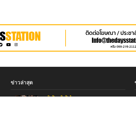
ข่าวล่าสุด
ศิลปิน
•
ศิลปินไอดอล
ปรากฏการณ์ปักหลักแน่น! “FELIZZ –
CLO’VER” ปลุกพลังสปิริตย้ายเวทีหนีฝน
เสิร์ฟความสนุกสะกดแฟนคลับ ณ One
Bangkok
2 days ago