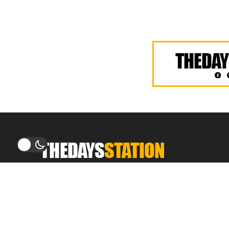
THEDAYSTATION.COM
อัพเดทข่าวสาร ฮิตติดเทรนด์
บันเทิง ศิลปิน เพลง รีวิว ภาพยนตร์ ซีรีส์ บทสัมภาษณ์
บทความ เกมและเทคโนโลยี ข่าวสารรอบโซเชียล