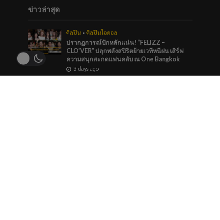
ข่าวล่าสุด
ศิลปิน
•
ศิลปินไอดอล
ปรากฏการณ์ปักหลักแน่น! “FELIZZ –
CLO’VER” ปลุกพลังสปิริตย้ายเวทีหนีฝน เสิร์ฟ
ความสนุกสะกดแฟนคลับ ณ One Bangkok
3 days ago
บันเทิง
•
ศิลปิน
“หมายตา” ความรู้สึกของคนที่แอบรัก ภาวนาให้
รักครั้งนี้สมหวัง จาก “กัน นภัทร” ที่ร่วมทำกับ
marr team
4 days ago
ภาพยนตร์และซีรีส์
“ช่อง 9” จัดทัพ BL GL ลงจอทุกวีคเอน เตรียมพบ
กับมวลเคมีที่พร้อมให้หัวใจเต้นรัว
4 days ago
ข่าวแนะนำ
ศิลปินไอดอล