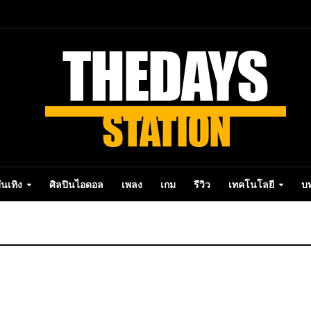
ันเทิง
ศิลปินไอดอล
เพลง
เกม
รีวิว
เทคโนโลยี
บ