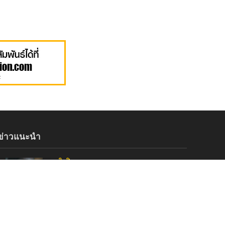
ข่าวแนะนำ
ศิลปิน
•
เพลง
เปิดตัวศิลปินใหม่จากค่าย marr ซาร่าห์ส่ง
ซิงเกิลเศร้า “ฝนตกในใจ”
15 November 2021
ศิลปิน
•
เพลง
คืนชีพ! Sweet Mullet คัมแบ็คซิงเกิลใหม่