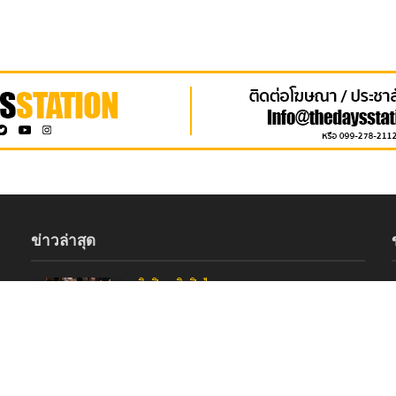
ข่าวล่าสุด
ศิลปิน
•
ศิลปินไอดอล
ปรากฏการณ์ปักหลักแน่น! “FELIZZ –
CLO’VER” ปลุกพลังสปิริตย้ายเวทีหนีฝน
เสิร์ฟความสนุกสะกดแฟนคลับ ณ One
Bangkok
3 hours ago