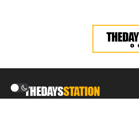
THEDAYSTATION.COM
อัพเดทข่าวสาร ฮิตติดเทรนด์
บันเทิง ศิลปิน เพลง รีวิว ภาพยนตร์ ซีรีส์ บทสัมภาษณ์
บทความ เกมและเทคโนโลยี ข่าวสารรอบโซเชียล