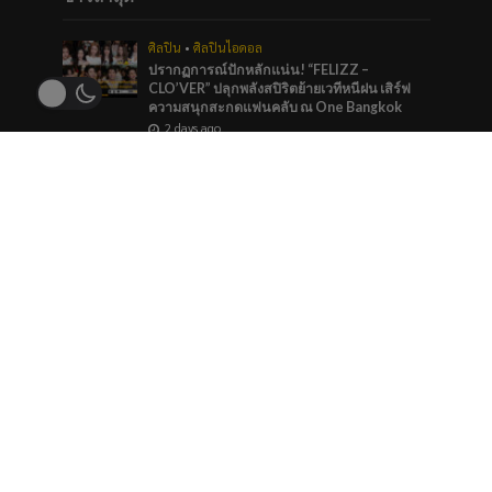
ศิลปิน
•
ศิลปินไอดอล
ปรากฏการณ์ปักหลักแน่น! “FELIZZ –
CLO’VER” ปลุกพลังสปิริตย้ายเวทีหนีฝน เสิร์ฟ
ความสนุกสะกดแฟนคลับ ณ One Bangkok
2 days ago
บันเทิง
•
ศิลปิน
“หมายตา” ความรู้สึกของคนที่แอบรัก ภาวนาให้
รักครั้งนี้สมหวัง จาก “กัน นภัทร” ที่ร่วมทำกับ
marr team
3 days ago
ภาพยนตร์และซีรีส์
“ช่อง 9” จัดทัพ BL GL ลงจอทุกวีคเอน เตรียมพบ
กับมวลเคมีที่พร้อมให้หัวใจเต้นรัว
3 days ago
ข่าวแนะนำ
ศิลปินไอดอล
ภาพบรรยากาศ WeeBNK48 โครงการ Blood
Hero เติมเลือด เติม Heal ให้ครบล้านซีซี