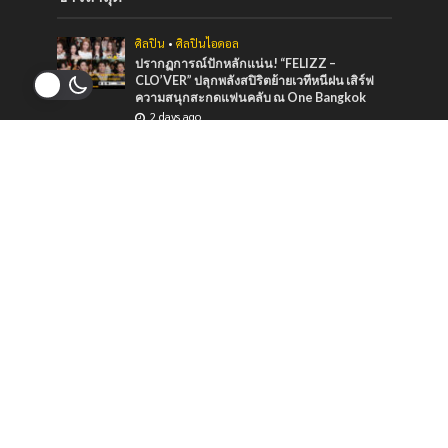
ศิลปิน
•
ศิลปินไอดอล
ปรากฏการณ์ปักหลักแน่น! “FELIZZ –
CLO’VER” ปลุกพลังสปิริตย้ายเวทีหนีฝน เสิร์ฟ
ความสนุกสะกดแฟนคลับ ณ One Bangkok
2 days ago
บันเทิง
•
ศิลปิน
“หมายตา” ความรู้สึกของคนที่แอบรัก ภาวนาให้
รักครั้งนี้สมหวัง จาก “กัน นภัทร” ที่ร่วมทำกับ
marr team
3 days ago
ภาพยนตร์และซีรีส์
“ช่อง 9” จัดทัพ BL GL ลงจอทุกวีคเอน เตรียมพบ
กับมวลเคมีที่พร้อมให้หัวใจเต้นรัว
3 days ago
ข่าวแนะนำ
บันเทิง
•
ศิลปิน
•
เพลง
sarah salola ชวน Jasmine ศิลปินจากมาเลเซีย
ร่วมฟีท กับซิงเกิ้ลล่าสุด “เธอเหมาะกับฉัน”