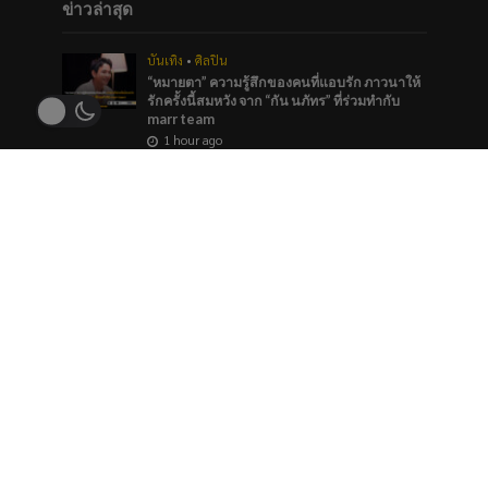
ข่าวล่าสุด
บันเทิง
•
ศิลปิน
“หมายตา” ความรู้สึกของคนที่แอบรัก ภาวนาให้
รักครั้งนี้สมหวัง จาก “กัน นภัทร” ที่ร่วมทำกับ
marr team
1 hour ago
ภาพยนตร์และซีรีส์
“ช่อง 9” จัดทัพ BL GL ลงจอทุกวีคเอน เตรียมพบ
กับมวลเคมีที่พร้อมให้หัวใจเต้นรัว
1 hour ago
บันเทิง
ใครมีมุมสังหารที่ถูกใจโหวตเลย “Princess of
Girls’ Love”TOP 5 ของประเทศ รางวัล
#YEntertainAwards2026
1 hour ago
ข่าวแนะนำ
ศิลปิน
•
ศิลปินไอดอล
พาส่อง The Next Gen! LOVEiS & LIT ENT.