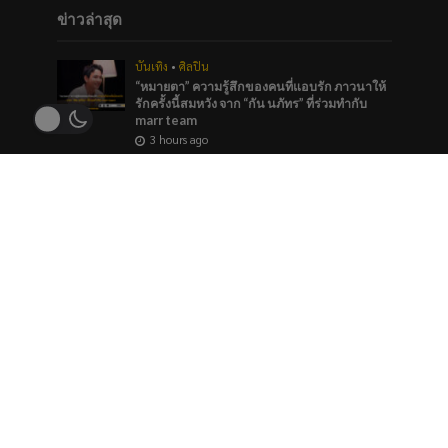
ข่าวล่าสุด
บันเทิง
•
ศิลปิน
“หมายตา” ความรู้สึกของคนที่แอบรัก ภาวนาให้
รักครั้งนี้สมหวัง จาก “กัน นภัทร” ที่ร่วมทำกับ
marr team
3 hours ago
ภาพยนตร์และซีรีส์
“ช่อง 9” จัดทัพ BL GL ลงจอทุกวีคเอน เตรียมพบ
กับมวลเคมีที่พร้อมให้หัวใจเต้นรัว
3 hours ago
บันเทิง
ใครมีมุมสังหารที่ถูกใจโหวตเลย “Princess of
Girls’ Love”TOP 5 ของประเทศ รางวัล
#YEntertainAwards2026
3 hours ago
ข่าวแนะนำ
บันเทิง