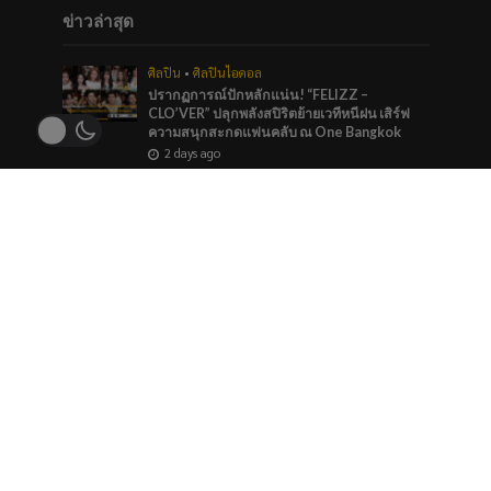
ข่าวล่าสุด
ศิลปิน
•
ศิลปินไอดอล
ปรากฏการณ์ปักหลักแน่น! “FELIZZ –
CLO’VER” ปลุกพลังสปิริตย้ายเวทีหนีฝน เสิร์ฟ
ความสนุกสะกดแฟนคลับ ณ One Bangkok
2 days ago
บันเทิง
•
ศิลปิน
“หมายตา” ความรู้สึกของคนที่แอบรัก ภาวนาให้
รักครั้งนี้สมหวัง จาก “กัน นภัทร” ที่ร่วมทำกับ
marr team
3 days ago
ภาพยนตร์และซีรีส์
“ช่อง 9” จัดทัพ BL GL ลงจอทุกวีคเอน เตรียมพบ
กับมวลเคมีที่พร้อมให้หัวใจเต้นรัว
3 days ago
ข่าวแนะนำ
ศิลปินไอดอล