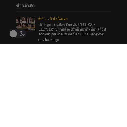
ข่าวล่าสุด
ศิลปิน
•
ศิลปินไอดอล
ปรากฏการณ์ปักหลักแน่น! “FELIZZ –
CLO’VER” ปลุกพลังสปิริตย้ายเวทีหนีฝน เสิร์ฟ
ความสนุกสะกดแฟนคลับ ณ One Bangkok
4 hours ago
บันเทิง
•
ศิลปิน
“หมายตา” ความรู้สึกของคนที่แอบรัก ภาวนาให้
รักครั้งนี้สมหวัง จาก “กัน นภัทร” ที่ร่วมทำกับ
marr team
1 day ago
ภาพยนตร์และซีรีส์
“ช่อง 9” จัดทัพ BL GL ลงจอทุกวีคเอน เตรียมพบ
กับมวลเคมีที่พร้อมให้หัวใจเต้นรัว
1 day ago
ข่าวแนะนำ
ศิลปินไอดอล