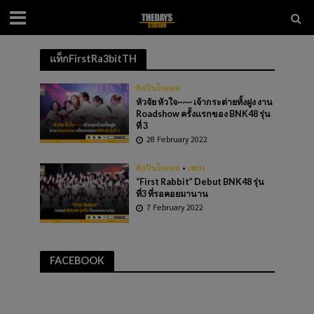
แท็กFirstRa3bitTH
ศิลปินไอดอล
หัวจัย หัวใจ~~~ เจ้ากระต่ายทั้งฝูง งาน
Roadshow ครั้งเเรกของ BNK48 รุ่น
ที่ 3
28 February 2022
ศิลปินไอดอล
•
เพลง
“First Rabbit” Debut BNK48 รุ่น
ที่3 ที่รอคอยมานาน
7 February 2022
FACEBOOK