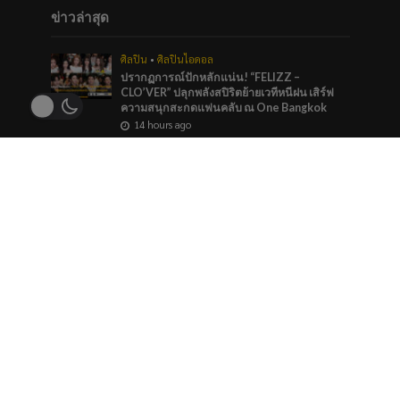
ข่าวล่าสุด
ศิลปิน
•
ศิลปินไอดอล
ปรากฏการณ์ปักหลักแน่น! “FELIZZ –
CLO’VER” ปลุกพลังสปิริตย้ายเวทีหนีฝน เสิร์ฟ
ความสนุกสะกดแฟนคลับ ณ One Bangkok
14 hours ago
บันเทิง
•
ศิลปิน
“หมายตา” ความรู้สึกของคนที่แอบรัก ภาวนาให้
รักครั้งนี้สมหวัง จาก “กัน นภัทร” ที่ร่วมทำกับ
marr team
2 days ago
ภาพยนตร์และซีรีส์
“ช่อง 9” จัดทัพ BL GL ลงจอทุกวีคเอน เตรียมพบ
กับมวลเคมีที่พร้อมให้หัวใจเต้นรัว
2 days ago
ข่าวแนะนำ
ศิลปิน
•
เพลง