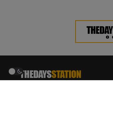
THEDAYSTATION.COM
อัพเดทข่าวสาร ฮิตติดเทรนด์
บันเทิง ศิลปิน เพลง รีวิว ภาพยนตร์ ซีรีส์ บทสัมภาษณ์
บทความ เกมและเทคโนโลยี ข่าวสารรอบโซเชียล