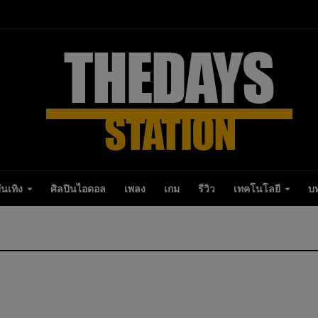
ันเทิง
ศิลปินไอดอล
เพลง
เกม
รีวิว
เทคโนโลยี
บ