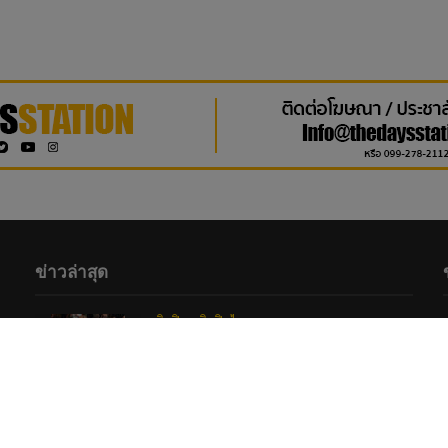
ข่าวล่าสุด
ศิลปิน
•
ศิลปินไอดอล
ปรากฏการณ์ปักหลักแน่น! “FELIZZ –
CLO’VER” ปลุกพลังสปิริตย้ายเวทีหนีฝน
เสิร์ฟความสนุกสะกดแฟนคลับ ณ One
Bangkok
1 day ago