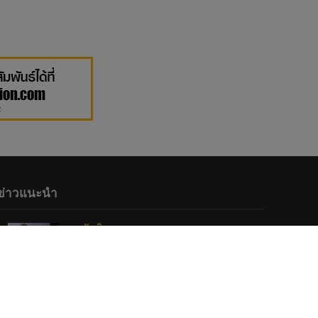
ข่าวแนะนำ
บันเทิง
บรรยากาศช่วง Y carpet กับทัพนักแสดง
ชื่อดังของวงการบันเทิง
3 December 2024
ภาพยนตร์และซีรีส์
“ช่อง 9” จัดทัพ BL GL ลงจอทุกวีคเอน