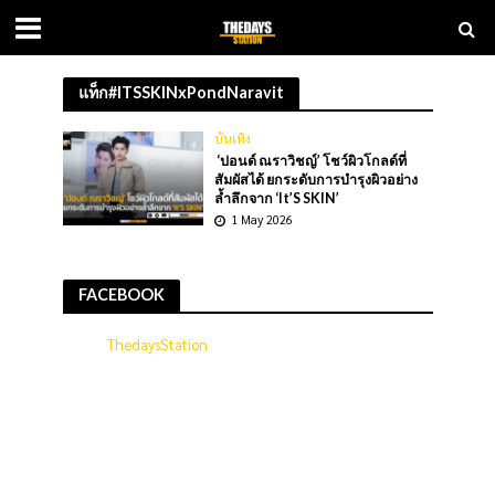
แท็ก#ITSSKINxPondNaravit
บันเทิง
‘ปอนด์ ณราวิชญ์’ โชว์ผิวโกลด์ที่
สัมผัสได้ ยกระดับการบำรุงผิวอย่าง
ล้ำลึกจาก ‘It’S SKIN’
1 May 2026
FACEBOOK
ThedaysStation