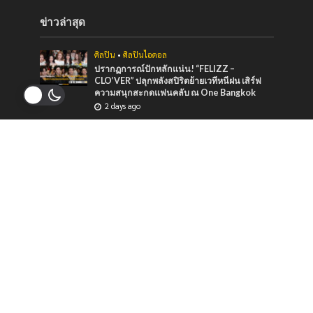
ข่าวล่าสุด
ศิลปิน
•
ศิลปินไอดอล
ปรากฏการณ์ปักหลักแน่น! “FELIZZ –
CLO’VER” ปลุกพลังสปิริตย้ายเวทีหนีฝน เสิร์ฟ
ความสนุกสะกดแฟนคลับ ณ One Bangkok
2 days ago
บันเทิง
•
ศิลปิน
“หมายตา” ความรู้สึกของคนที่แอบรัก ภาวนาให้
รักครั้งนี้สมหวัง จาก “กัน นภัทร” ที่ร่วมทำกับ
marr team
3 days ago
ภาพยนตร์และซีรีส์
“ช่อง 9” จัดทัพ BL GL ลงจอทุกวีคเอน เตรียมพบ
กับมวลเคมีที่พร้อมให้หัวใจเต้นรัว
3 days ago
ข่าวแนะนำ
บันเทิง
•
ศิลปิน