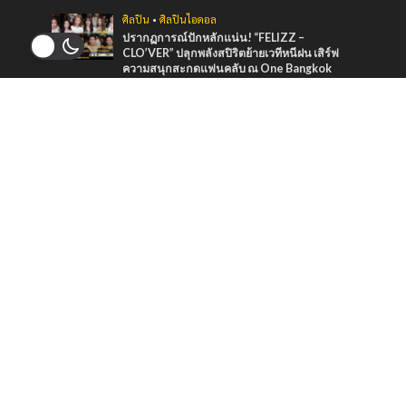
ศิลปิน
•
ศิลปินไอดอล
ปรากฏการณ์ปักหลักแน่น! “FELIZZ –
CLO’VER” ปลุกพลังสปิริตย้ายเวทีหนีฝน เสิร์ฟ
ความสนุกสะกดแฟนคลับ ณ One Bangkok
2 days ago
บันเทิง
•
ศิลปิน
“หมายตา” ความรู้สึกของคนที่แอบรัก ภาวนาให้
รักครั้งนี้สมหวัง จาก “กัน นภัทร” ที่ร่วมทำกับ
marr team
3 days ago
ภาพยนตร์และซีรีส์
“ช่อง 9” จัดทัพ BL GL ลงจอทุกวีคเอน เตรียมพบ
กับมวลเคมีที่พร้อมให้หัวใจเต้นรัว
3 days ago
ข่าวแนะนำ
บันเทิง
•
เพลง
Lisa กับ ชุดไทย ในเพลงใหม่ “LALISA”
10 September 2021