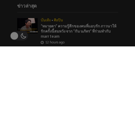
ข่าวล่าสุด
บันเทิง
•
ศิลปิน
“หมายตา” ความรู้สึกของคนที่แอบรัก ภาวนาให้
รักครั้งนี้สมหวัง จาก “กัน นภัทร” ที่ร่วมทำกับ
marr team
12 hours ago
ภาพยนตร์และซีรีส์
“ช่อง 9” จัดทัพ BL GL ลงจอทุกวีคเอน เตรียมพบ
กับมวลเคมีที่พร้อมให้หัวใจเต้นรัว
12 hours ago
บันเทิง
ใครมีมุมสังหารที่ถูกใจโหวตเลย “Princess of
Girls’ Love”TOP 5 ของประเทศ รางวัล
#YEntertainAwards2026
12 hours ago
ข่าวแนะนำ
ศิลปิน
•
เพลง