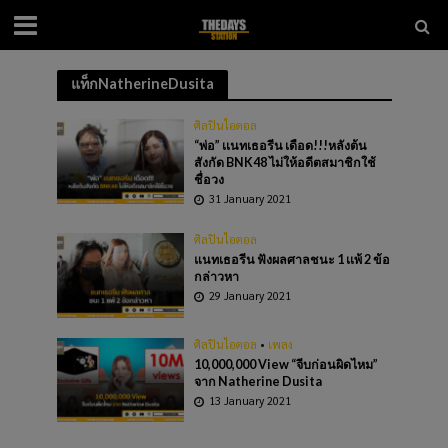
แท็กNatherineDusita
ศิลปินไอดอล
“พ่อ” เเนทเธอรีน เดือด!!!หลังต้น
สังกัด BNK48 ไม่ให้อดีตสมาชิกใช้
ชื่อวง
31 January 2021
ศิลปินไอดอล
แนทเธอรีน ฟังผลศาลชนะ 1 เเพ้ 2 ข้อ
กล่าวหา
29 January 2021
ศิลปินไอดอล
•
เพลง
10,000,000 View “จีบก่อนผิดไหม”
จาก Natherine Dusita
13 January 2021