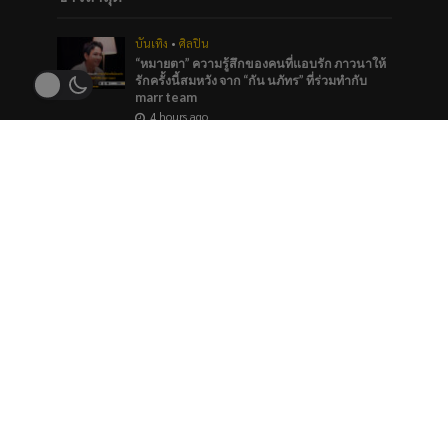
บันเทิง
•
ศิลปิน
“หมายตา” ความรู้สึกของคนที่แอบรัก ภาวนาให้
รักครั้งนี้สมหวัง จาก “กัน นภัทร” ที่ร่วมทำกับ
marr team
4 hours ago
ภาพยนตร์และซีรีส์
“ช่อง 9” จัดทัพ BL GL ลงจอทุกวีคเอน เตรียมพบ
กับมวลเคมีที่พร้อมให้หัวใจเต้นรัว
4 hours ago
บันเทิง
ใครมีมุมสังหารที่ถูกใจโหวตเลย “Princess of
Girls’ Love”TOP 5 ของประเทศ รางวัล
#YEntertainAwards2026
4 hours ago
ข่าวแนะนำ
บันเทิง
“อสมท” ร่วมกับ “โซนิกซ์ ยูธ” พร้อมเปิดเสนอชื่อ
5 สาขารางวัล “Y Entertain Awards 2026“