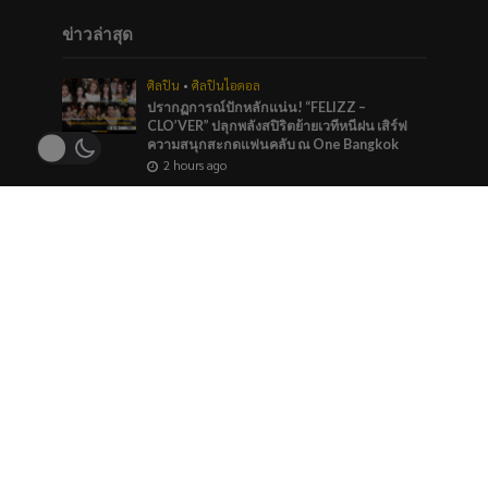
ข่าวล่าสุด
ศิลปิน
•
ศิลปินไอดอล
ปรากฏการณ์ปักหลักแน่น! “FELIZZ –
CLO’VER” ปลุกพลังสปิริตย้ายเวทีหนีฝน เสิร์ฟ
ความสนุกสะกดแฟนคลับ ณ One Bangkok
2 hours ago
บันเทิง
•
ศิลปิน
“หมายตา” ความรู้สึกของคนที่แอบรัก ภาวนาให้
รักครั้งนี้สมหวัง จาก “กัน นภัทร” ที่ร่วมทำกับ
marr team
1 day ago
ภาพยนตร์และซีรีส์
“ช่อง 9” จัดทัพ BL GL ลงจอทุกวีคเอน เตรียมพบ
กับมวลเคมีที่พร้อมให้หัวใจเต้นรัว
1 day ago
ข่าวแนะนำ
เกม