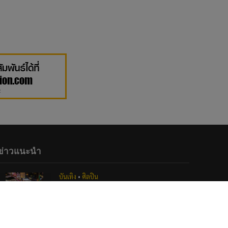
ข่าวแนะนำ
บันเทิง
•
ศิลปิน
นนท์ ธนนท์, Proxie, 4EVE, PiXXiE,
Bowkylion, อิ้งค์ วรันธร, และ MILLI x
DREAMGALS นำทีมศิลปินนับร้อยกลับ
มาสร้างปรากฏการณ์มิวสิคเฟสติวัลเต็ม
พื้นที่สยามสแควร์อีกครั้ง PEPSI, PMCU,