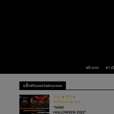
หน้าแรก
ข่าวบ
แท็ก#SiamHalloween
บันเทิง
•
ศิลปิน
•
ศิลปินไอดอล
•
เพลง
“SIAM
HALLOWEEN 2023”