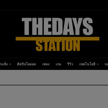
ันเทิง
ศิลปินไอดอล
เพลง
เกม
รีวิว
เทคโนโลยี
บ