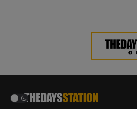
THEDAYSTATION.COM
อัพเดทข่าวสาร ฮิตติดเทรนด์
บันเทิง ศิลปิน เพลง รีวิว ภาพยนตร์ ซีรีส์ บทสัมภาษณ์
บทความ เกมและเทคโนโลยี ข่าวสารรอบโซเชียล