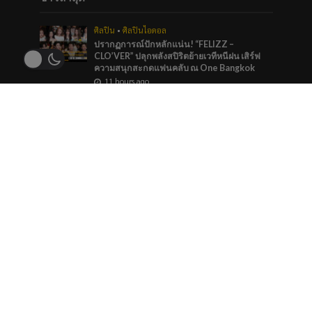
ศิลปิน
•
ศิลปินไอดอล
ปรากฏการณ์ปักหลักแน่น! “FELIZZ –
CLO’VER” ปลุกพลังสปิริตย้ายเวทีหนีฝน เสิร์ฟ
ความสนุกสะกดแฟนคลับ ณ One Bangkok
11 hours ago
บันเทิง
•
ศิลปิน
“หมายตา” ความรู้สึกของคนที่แอบรัก ภาวนาให้
รักครั้งนี้สมหวัง จาก “กัน นภัทร” ที่ร่วมทำกับ
marr team
1 day ago
ภาพยนตร์และซีรีส์
“ช่อง 9” จัดทัพ BL GL ลงจอทุกวีคเอน เตรียมพบ
กับมวลเคมีที่พร้อมให้หัวใจเต้นรัว
1 day ago
ข่าวแนะนำ
ไอที
Sony ปล่อยเลนส์ขนาดเล็กเบาสบายกระเป๋า FE
35mm F1.4 GM