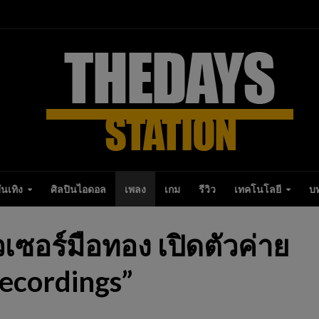
ันเทิง
ศิลปินไอดอล
เพลง
เกม
รีวิว
เทคโนโลยี
บ
วเซอร์มือทอง เปิดตัวค่าย
ecordings”