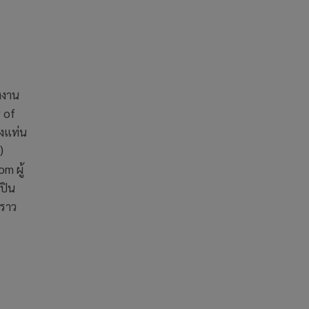
ังงาน
 of
่งแท่น
)
m ผู้
ลปิน
งราว