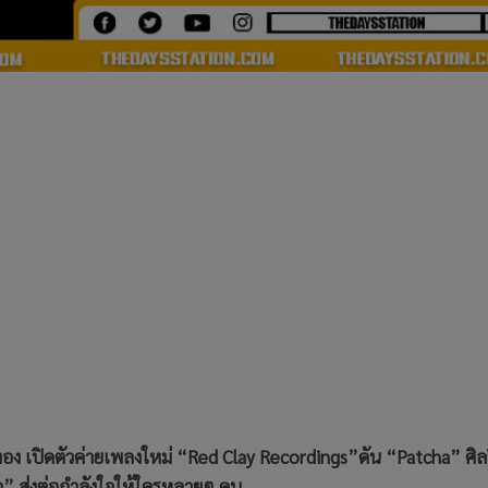
ทอง เปิดตัวค่ายเพลงใหม่ “Red Clay Recordings”ดัน “Patcha” ศิล
ือ” ส่งต่อกำลังใจให้ใครหลายๆ คน