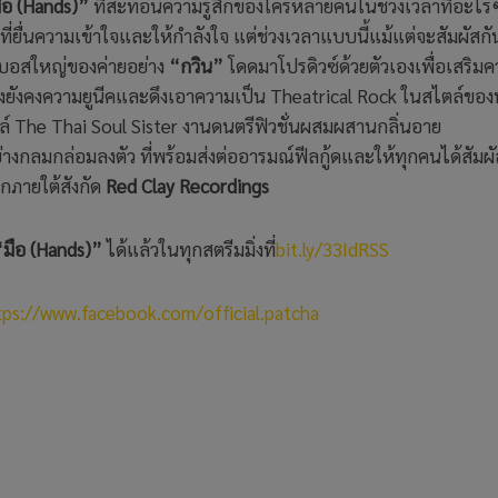
ือ (Hands)”
ที่สะท้อนความรู้สึกของใครหลายคนในช่วงเวลาที่อะไรๆ
ี่ยื่นความเข้าใจและให้กำลังใจ แต่ช่วงเวลาแบบนี้แม้แต่จะสัมผัสกั
ได้บอสใหญ่ของค่ายอย่าง
“กวิน”
โดดมาโปรดิวซ์ด้วยตัวเองเพื่อเสริม
น ทั้งยังคงความยูนีคและดึงเอาความเป็น Theatrical Rock ในสไตล์ขอ
ล์ The Thai Soul Sister งานดนตรีฟิวชั่นผสมผสานกลิ่นอาย
งกลมกล่อมลงตัว ที่พร้อมส่งต่ออารมณ์ฟีลกู้ดและให้ทุกคนได้สัมผั
รกภายใต้สังกัด
Red Clay
Recordings
“มือ (Hands)”
ได้แล้วในทุกสตรีมมิ่งที่
bit.ly/33IdRSS
tps://www.facebook.com/official.patcha