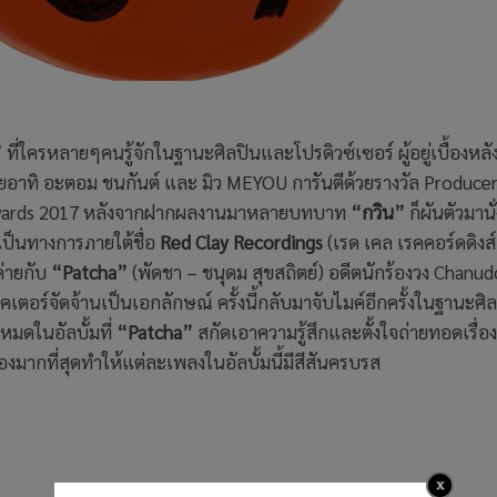
”
ที่ใครหลายๆคนรู้จักในฐานะศิลปินและโปรดิวซ์เซอร์ ผู้อยู่เบื้องหล
อาทิ อะตอม ชนกันต์ และ มิว MEYOU การันตีด้วยรางวัล Producer
 Awards 2017 หลังจากฝากผลงานมาหลายบทบาท
“กวิน”
ก็ผันตัวมานั
เป็นทางการภายใต้ชื่อ
Red Clay Recordings
(เรด เคล เรคคอร์ดดิงส์
ค่ายกับ
“Patcha”
(พัดชา – ชนุดม สุขสถิตย์) อดีตนักร้องวง Chanudo
อร์จัดจ้านเป็นเอกลักษณ์ ครั้งนี้กลับมาจับไมค์อีกครั้งในฐานะศิ
งหมดในอัลบั้มที่
“Patcha”
สกัดเอาความรู้สึกและตั้งใจถ่ายทอดเรื่อ
องมากที่สุดทำให้แต่ละเพลงในอัลบั้มนี้มีสีสันครบรส