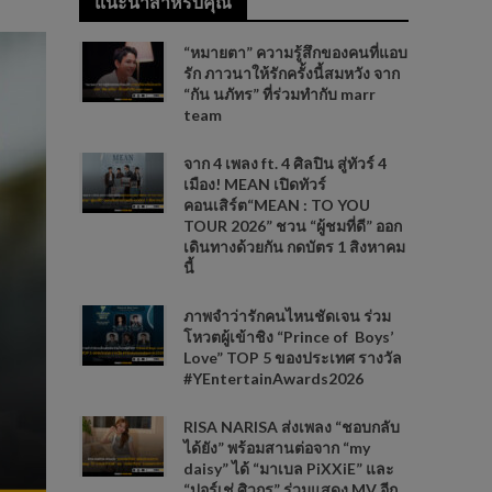
แนะนำสำหรับคุณ
“หมายตา” ความรู้สึกของคนที่แอบ
รัก ภาวนาให้รักครั้งนี้สมหวัง จาก
“กัน นภัทร” ที่ร่วมทำกับ marr
team
จาก 4 เพลง ft. 4 ศิลปิน สู่ทัวร์ 4
เมือง! MEAN เปิดทัวร์
คอนเสิร์ต“MEAN : TO YOU
TOUR 2026” ชวน “ผู้ชมที่ดี” ออก
เดินทางด้วยกัน กดบัตร 1 สิงหาคม
นี้
ภาพจำว่ารักคนไหนชัดเจน ร่วม
โหวตผู้เข้าชิง “Prince of Boys’
Love” TOP 5 ของประเทศ รางวัล
#YEntertainAwards2026
RISA NARISA ส่งเพลง “ชอบกลับ
ได้ยัง” พร้อมสานต่อจาก “my
daisy” ได้ “มาเบล PiXXiE” และ
“ปอร์เช่ ศิวกร” ร่วมแสดง MV อีก