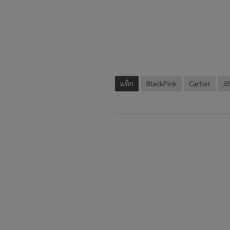
แท็ก
BlackPink
Cartier
J