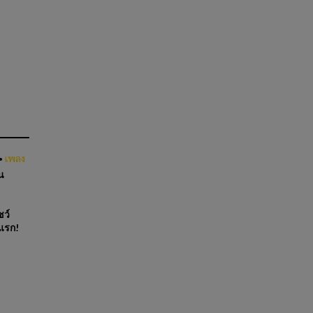
•
เพลง
ัน
ชว์
มแรก!