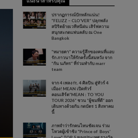
แนะนำสำหรับคุณ
ปรากฏการณ์ปักหลักแน่น!
“FELIZZ – CLO’VER” ปลุกพลัง
สปิริตย้ายเวทีหนีฝน เสิร์ฟความ
สนุกสะกดแฟนคลับ ณ One
Bangkok
“หมายตา” ความรู้สึกของคนที่แอบ
รัก ภาวนาให้รักครั้งนี้สมหวัง จาก
“กัน นภัทร” ที่ร่วมทำกับ marr
team
จาก 4 เพลง ft. 4 ศิลปิน สู่ทัวร์ 4
เมือง! MEAN เปิดทัวร์
คอนเสิร์ต“MEAN : TO YOU
TOUR 2026” ชวน “ผู้ชมที่ดี” ออก
เดินทางด้วยกัน กดบัตร 1 สิงหาคม
นี้
ภาพจำว่ารักคนไหนชัดเจน ร่วม
โหวตผู้เข้าชิง “Prince of Boys’
Love” TOP 5 ของประเทศ รางวัล