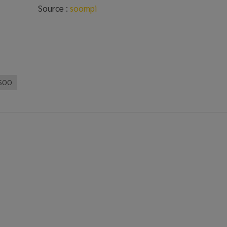
Source :
soompi
ISOO