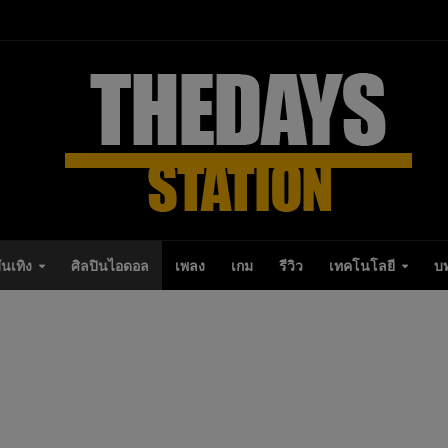
ันเทิง
ศิลปินไอดอล
เพลง
เกม
รีวิว
เทคโนโลยี
บ