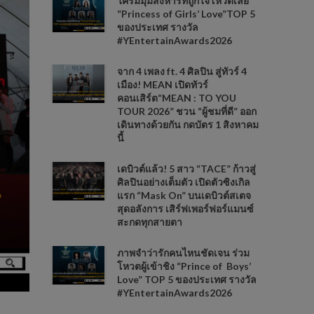
ใครมีมุมสังหารที่ถูกใจโหวตเลย
“Princess of Girls’ Love”TOP 5
ของประเทศ รางวัล
#YEntertainAwards2026
จาก 4 เพลง ft. 4 ศิลปิน สู่ทัวร์ 4
เมือง! MEAN เปิดทัวร์
คอนเสิร์ต“MEAN : TO YOU
TOUR 2026” ชวน “ผู้ชมที่ดี” ออก
เดินทางด้วยกัน กดบัตร 1 สิงหาคม
นี้
เดบิวต์แล้ว! 5 สาว “TACE” ก้าวสู่
ศิลปินอย่างเต็มตัว เปิดตัวซิงเกิล
แรก “Mask On” บนเดบิวต์สเตจ
สุดอลังการ เสิร์ฟเพอร์ฟอร์แมนซ์
สะกดทุกสายตา
ภาพจำว่ารักคนไหนชัดเจน ร่วม
โหวตผู้เข้าชิง “Prince of Boys’
Love” TOP 5 ของประเทศ รางวัล
#YEntertainAwards2026