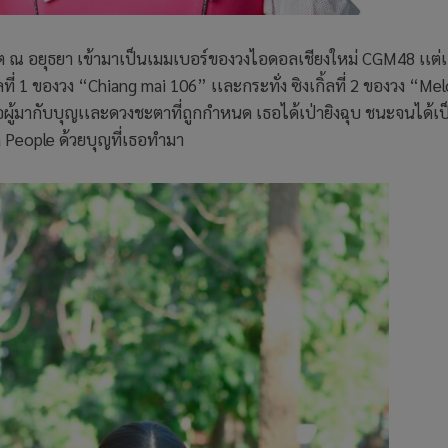
ัต ณ อยุธยา เข้ามาเป็นเมมเบอร์ของวงไอดอลเชียงใหม่ CGM48 เเต่
ที่ 1 ของวง “Chiang mai 106” เเละกระทั่ง ซิงเกิ้ลที่ 2 ของวง “Me
เธอผู้มากับบุญเเละดวงชะตาที่ถูกกำหนด เธอได้เป่ายิงฉุบ ชนะจนได้เป
People ด้วยบุญที่เธอทำมา