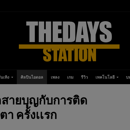
ันเทิง
ศิลปินไอดอล
เพลง
เกม
รีวิว
เทคโนโลยี
บ
สายบุญกับการติด
า ครั้งเเรก