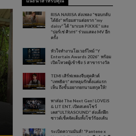
แนะนำสำหรับคุณ
RISA NARISA ส่งเพลง “ชอบกลับ
ได้ยัง” พร้อมสานต่อจาก “my
daisy” ได้ “มาเบล PiXXiE” และ
“ปอร์เช่ ศิวกร” ร่วมแสดง MV อีก
ครั้ง
หัวใจทำงานโอเวอร์ไทม์ “Y
Entertain Awards 2026” พร้อม
เปิดโหวตผู้เข้าชิง 5 สาขารางวัล
TEMI เสิร์ฟเพลงจีบสุดคิวต์
“เทพธิดา” ตกหลุมรักตั้งแต่แรก
เห็น ถึงขั้นอยากยกนามสกุลให้!
พาส่อง The Next Gen! LOVEiS
& LIT ENT. เปิดสเตจโชว์
เคส“ULTRASOUND” ส่งเด็กฝึก
ซาวด์เช็คจัดเต็มทั้งโชว์ร้องเต้น
ระเบิดความมันส์! “Pantene x