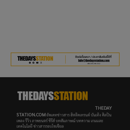
THEDAY
STATION.COM
อัพเดทข่าวสาร ฮิตติดเทรนด์ บันเทิง ศิลปิน
เพลง รีวิว ภาพยนตร์ ซีรีส์ บทสัมภาษณ์ บทความ เกมและ
เทคโนโลยี ข่าวสารรอบโซเชียล