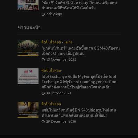
“ช่อง 9” จัดทัพ BL GL ลงจอทุกวีคเอน เตรียมพบ
กับมวลเคมีที่พร้อมให้หัวใจเต้นรัว
2 days ago
ข่าวแนะนำ
ศิลปินไอดอล
•
เพลง
“ผูกพันนิรันดร์” เพลง อัลบั้มเเรก CGM48 กับงาน
เปิดตัว Online เต็มรูปแบบ
13 November 2021
ศิลปินไอดอล
Idol Exchange จับมือ MyFun ผุดโปรเจ็ค Idol
Exchange X MyFun streaming generation
ผนึกกำลังความยิ่งใหญ่เพื่อเอาใจแฟนคลับ
30 October 2021
ศิลปินไอดอล
แซ่บไม่พัก! เจนนิษฐ์ BNK48 ปล่อยรูปใหม่ เล่น
ทำเอาเหล่าแฟนคลับแห่คอมเมนต์เพียบ!
29 December 2020