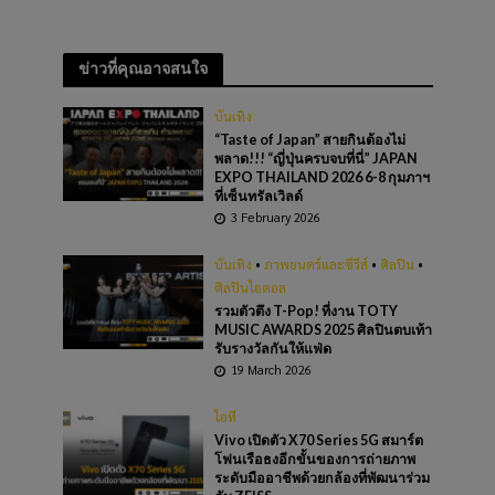
ข่าวที่คุณอาจสนใจ
บันเทิง
“Taste of Japan” สายกินต้องไม่
พลาด!!! “ญี่ปุ่นครบจบที่นี่” JAPAN
EXPO THAILAND 2026 6-8 กุมภาฯ
ที่เซ็นทรัลเวิลด์
3 February 2026
บันเทิง
•
ภาพยนตร์และซีรีส์
•
ศิลปิน
•
ศิลปินไอดอล
รวมตัวตึง T-Pop! ที่งาน TOTY
MUSIC AWARDS 2025 ศิลปินตบเท้า
รับรางวัลกันให้แฟ่ด
19 March 2026
ไอที
Vivo เปิดตัว X70 Series 5G สมาร์ต
โฟนเรือธงอีกขั้นของการถ่ายภาพ
ระดับมืออาชีพด้วยกล้องที่พัฒนาร่วม