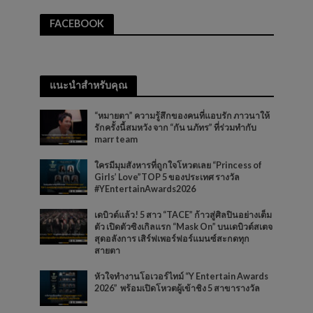
FACEBOOK
แนะนำสำหรับคุณ
“หมายตา” ความรู้สึกของคนที่แอบรัก ภาวนาให้
รักครั้งนี้สมหวัง จาก “กัน นภัทร” ที่ร่วมทำกับ
marr team
ใครมีมุมสังหารที่ถูกใจโหวตเลย “Princess of
Girls’ Love”TOP 5 ของประเทศ รางวัล
#YEntertainAwards2026
เดบิวต์แล้ว! 5 สาว “TACE” ก้าวสู่ศิลปินอย่างเต็ม
ตัว เปิดตัวซิงเกิลแรก “Mask On” บนเดบิวต์สเตจ
สุดอลังการ เสิร์ฟเพอร์ฟอร์แมนซ์สะกดทุก
สายตา
หัวใจทำงานโอเวอร์ไทม์ “Y Entertain Awards
2026” พร้อมเปิดโหวตผู้เข้าชิง 5 สาขารางวัล