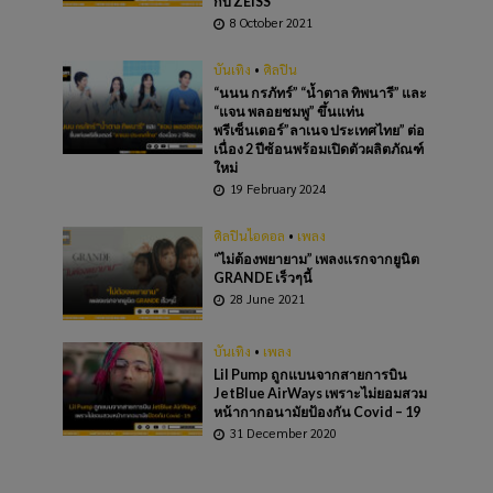
กับ ZEISS
8 October 2021
บันเทิง
•
ศิลปิน
“นนน กรภัทร์” “น้ำตาล ทิพนารี” และ
“แจน พลอยชมพู” ขึ้นแท่น
พรีเซ็นเตอร์”ลาเนจ ประเทศไทย” ต่อ
เนื่อง 2 ปีซ้อนพร้อมเปิดตัวผลิตภัณฑ์
ใหม่
19 February 2024
ศิลปินไอดอล
•
เพลง
“ไม่ต้องพยายาม” เพลงเเรกจากยูนิต
GRANDE เร็วๆนี้
28 June 2021
บันเทิง
•
เพลง
Lil Pump ถูกแบนจากสายการบิน
JetBlue AirWays เพราะไม่ยอมสวม
หน้ากากอนามัยป้องกัน Covid – 19
31 December 2020