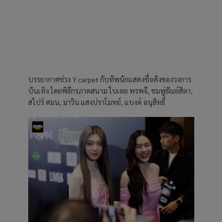
บรรยากาศช่วง Y carpet กับทัพนักแสดงชื่อดังของวงการ
บันเทิง โดยพิธีกรภาคสนาม ใบเตย พรพจี, ชมพู่ธัณย์สิตา,
สไปร์ ศมน, มาวิน แสงปราโมทย์, แบงค์ อนุสิทธิ์