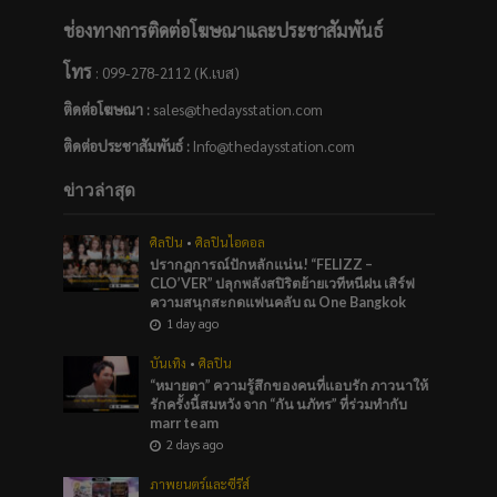
ช่องทางการติดต่อโฆษณาและประชาสัมพันธ์
โทร
: 099-278-2112 (K.เบส)
ติดต่อโฆษณา :
sales@thedaysstation.com
ติดต่อประชาสัมพันธ์
:
Info@thedaysstation.com
ข่าวล่าสุด
ศิลปิน
•
ศิลปินไอดอล
ปรากฏการณ์ปักหลักแน่น! “FELIZZ –
CLO’VER” ปลุกพลังสปิริตย้ายเวทีหนีฝน เสิร์ฟ
ความสนุกสะกดแฟนคลับ ณ One Bangkok
1 day ago
บันเทิง
•
ศิลปิน
“หมายตา” ความรู้สึกของคนที่แอบรัก ภาวนาให้
รักครั้งนี้สมหวัง จาก “กัน นภัทร” ที่ร่วมทำกับ
marr team
2 days ago
ภาพยนตร์และซีรีส์