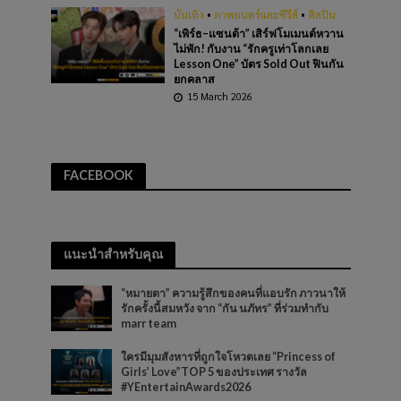
บันเทิง
•
ภาพยนตร์และซีรีส์
•
ศิลปิน
“เพิร์ธ–แซนต้า” เสิร์ฟโมเมนต์หวาน
ไม่พัก! กับงาน “รักครูเท่าโลกเลย
Lesson One” บัตร Sold Out ฟินกัน
ยกคลาส
15 March 2026
FACEBOOK
แนะนำสำหรับคุณ
“หมายตา” ความรู้สึกของคนที่แอบรัก ภาวนาให้
รักครั้งนี้สมหวัง จาก “กัน นภัทร” ที่ร่วมทำกับ
marr team
ใครมีมุมสังหารที่ถูกใจโหวตเลย “Princess of
Girls’ Love”TOP 5 ของประเทศ รางวัล
#YEntertainAwards2026