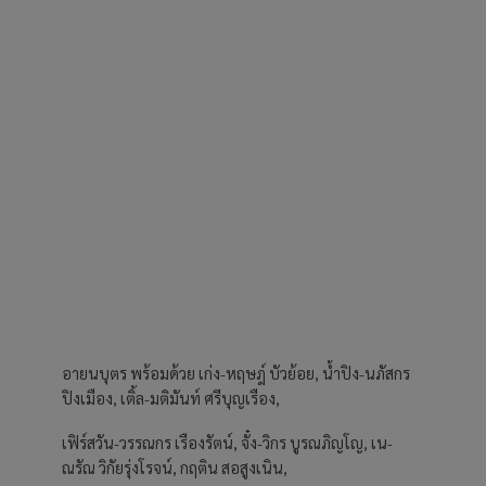
อายนบุตร พร้อมด้วย เก่ง-หฤษฎ์ บัวย้อย, น้ำปิง-นภัสกร
ปิงเมือง, เติ้ล-มติมันท์ ศรีบุญเรือง,
เฟิร์สวัน-วรรณกร เรืองรัตน์, จั๋ง-วิกร บูรณภิญโญ, เน-
ณรัณ วิกัยรุ่งโรจน์, กฤติน สอสูงเนิน,