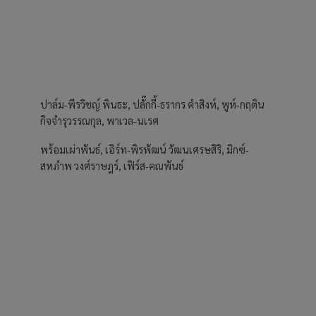
ปาล์ม-พีรวิชญ์ พินธะ, ปลั๊กกี้-ธรากร คำสิงห์, พูห์-กฤติน
กิจจำรุวรรณกุล, พาเวล-นเรศ
พร้อมเผ่าพันธ์, เอิร์ท-พิรพัฒน์ วัฒนเศรษสิริ, มิกซ์-
สหภำพ วงศ์ราษฎร์, เฟิร์ส-คณพันธ์