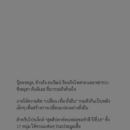
ปุ้ยตระกูล, ข้าวตัง-ธนวัฒน์ รัตนกิจไพศาล และ MEYOU-
ชิษณุชา ตันติเมธ ที่มารวมตัวด้วยใจ
ภายใต้ความคิด “เปลี่ยน เพื่อ ยั่งยืน” รวมตัวกันเป็นพลัง
เล็กๆ เพื่อสร้างการเปลี่ยนแปลงอย่างยั่งยืน
สำหรับโปรเจ็กต์ “สุดสัปดาห์คนหล่อขอทำดี ปีที่18” ทั้ง
17 หนุ่ม ได้ชวนแฟนๆ ร่วมประมูลเสื้อ