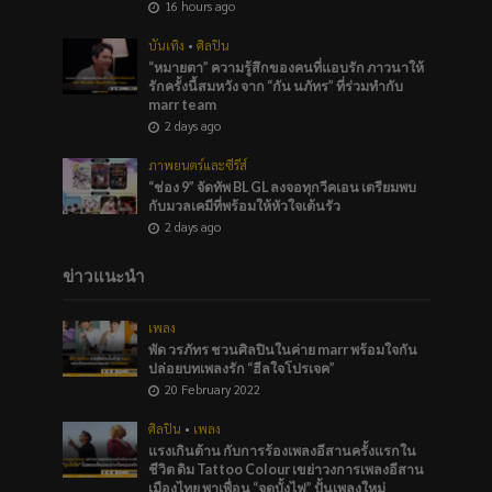
16 hours ago
บันเทิง
•
ศิลปิน
“หมายตา” ความรู้สึกของคนที่แอบรัก ภาวนาให้
รักครั้งนี้สมหวัง จาก “กัน นภัทร” ที่ร่วมทำกับ
marr team
2 days ago
ภาพยนตร์และซีรีส์
“ช่อง 9” จัดทัพ BL GL ลงจอทุกวีคเอน เตรียมพบ
กับมวลเคมีที่พร้อมให้หัวใจเต้นรัว
2 days ago
ข่าวแนะนำ
เพลง
พัด วรภัทร ชวนศิลปินในค่าย marr พร้อมใจกัน
ปล่อยบทเพลงรัก “ฮีลใจโปรเจค”
20 February 2022
ศิลปิน
•
เพลง
แรงเกินต้าน กับการร้องเพลงอีสานครั้งแรกใน
ชีวิต ดิม Tattoo Colour เขย่าวงการเพลงอีสาน
เมืองไทย พาเพื่อน “จูดบั้งไฟ” ปั้นเพลงใหม่