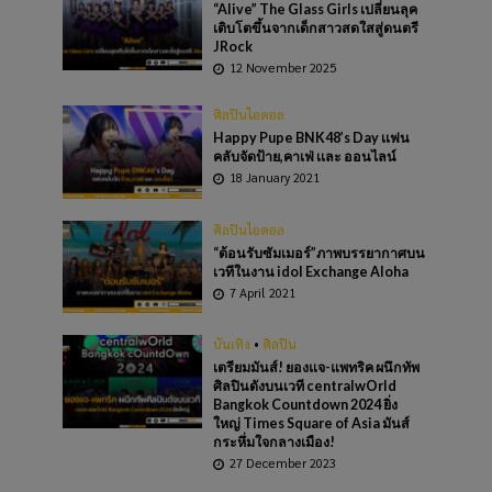
“Alive” The Glass Girls เปลี่ยนลุค
เติบโตขึ้นจากเด็กสาวสดใสสู่ดนตรี
JRock
12 November 2025
ศิลปินไอดอล
Happy Pupe BNK48’s Day เเฟน
คลับจัดป้าย,คาเฟ่ เเละ ออนไลน์
18 January 2021
ศิลปินไอดอล
“ต้อนรับซัมเมอร์”ภาพบรรยากาศบน
เวทีในงาน idol Exchange Aloha
7 April 2021
บันเทิง
•
ศิลปิน
เตรียมมันส์! ยองแจ-แพทริค ผนึกทัพ
ศิลปินดังบนเวที centralwOrld
Bangkok Countdown 2024 ยิ่ง
ใหญ่ Times Square of Asia มันส์
กระหึ่มใจกลางเมือง!
27 December 2023