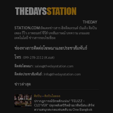
THEDAY
STATION.COM
อัพเดทข่าวสาร ฮิตติดเทรนด์ บันเทิง ศิลปิน
เพลง รีวิว ภาพยนตร์ ซีรีส์ บทสัมภาษณ์ บทความ เกมและ
เทคโนโลยี ข่าวสารรอบโซเชียล
ช่องทางการติดต่อโฆษณาและประชาสัมพันธ์
โทร
: 099-278-2112 (K.เบส)
ติดต่อโฆษณา :
sales@thedaysstation.com
ติดต่อประชาสัมพันธ์
:
Info@thedaysstation.com
ข่าวล่าสุด
ศิลปิน
•
ศิลปินไอดอล
ปรากฏการณ์ปักหลักแน่น! “FELIZZ –
CLO’VER” ปลุกพลังสปิริตย้ายเวทีหนีฝน เสิร์ฟ
ความสนุกสะกดแฟนคลับ ณ One Bangkok