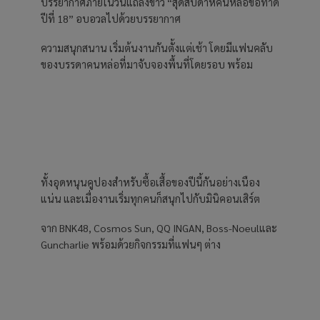
บรรยากาศภายในวันแถลงข่าว “สุดสัปดาห์คนหล่อขอทำดี
ปีที่ 18” อบอวลไปด้วยบรรยากาศ
ความสนุกสนาน เริ่มต้นงานกันตั้งแต่เช้า โดยมีแฟนคลับ
ของบรรดาคนหล่อที่มาจับจองพื้นที่โดยรอบ พร้อม
ทั้งอุดหนุนคูปองสำหรับซื้อเสื้อของปีนี้กันอย่างเนือง
แน่น และเมื่องานเริ่มทุกคนก็สนุกไปกับมินิคอนเสิร์ต
จาก BNK48, Cosmos Sun, QQ INGAN, Boss-Noeulและ
Guncharlie พร้อมด้วยกิจกรรมที่แฟนๆ ต่าง