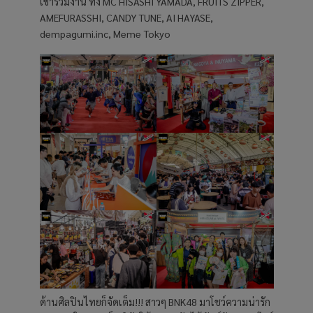
เข้าร่วมงาน ทั้ง MC HISASHI YAMADA, FRUITS ZIPPER,
AMEFURASSHI, CANDY TUNE, AI HAYASE,
dempagumi.inc, Meme Tokyo
ด้านศิลปินไทยก็จัดเต็ม!!! สาวๆ BNK48 มาโชว์ความน่ารัก