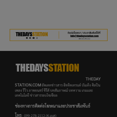
THEDAY
STATION.COM
อัพเดทข่าวสาร ฮิตติดเทรนด์ บันเทิง ศิลปิน
เพลง รีวิว ภาพยนตร์ ซีรีส์ บทสัมภาษณ์ บทความ เกมและ
เทคโนโลยี ข่าวสารรอบโซเชียล
ช่องทางการติดต่อโฆษณาและประชาสัมพันธ์
โทร
: 099-278-2112 (K.เบส)