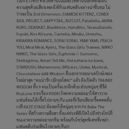
ไว้ถึง 6 เวที!!! ทั้งเวทีด้านในและเวทีด้านนอกที่ยังมอบ
ความสุขด้วยเสียงเพลงให้กับแฟนคลับอย่างน่าชื่นชม ไม่
ว่าจะเป็น 2nd Dimension, SIAMESE KITTENZ, CONEX
IDOL PROJECT, HAPPYTAIL, BIZCUIT, Parallella, AKIRA
KURO, DEADKAT, Blackforce, HatoBito, TerasuDanshi,
Fuyubi, Kiss Kitsune, Castella, Miruku, Umeshu,
KIRAKIRA ROMANCE, SORA! SORA!, YAMI YAMI, PEACH
YOU, Mirai Mirai, Kylinz, The Glass Girls Trainee, NIKKO
NIKKO, The Glass Girls, Euphonie☆ Sumomo,
Stellagrima, Ikinari Tell Me, HatsuHana no bane,
STARDUSH, Mamemono, MIScess, Ureka, Mystical,
Chocolatiere และ Wisdom ที่นอกจากจะมาเดบิวต์เพลง
ใหม่ล่าสุด “คนน่ารัก (มักจะโสด)” แล้ว ยังเปิดตัว TRAINEE
WISDOM ทั้ง 9 คนเป็นครั้งแรกอีกด้วย ส่วนหนุ่มๆ ซีรี่ส์
BoyLove จากเรื่อง KISEKI ก็พกความหล่อมาให้สาววาย
แฟนด้อมได้กรี๊ดไปตามๆ กัน และที่เรียกเสียงกรี๊ดดดดลั่น
เวที KAZE STAGE ต้องยกให้หนุ่มๆ จาก Pit Babe The
Series ที่สร้างความฮือฮา ตั้งแต่ช่วงพิธีเปิดไปยังช่วงโชว์ที่
ขนเอาความหล่อมายกทีม พร้อมกับโชว์สุดพิเศษที่เหล่า
แฟนคลับร่วมฟินไปตามๆ กัน!!!