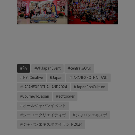
แท็ก
#AllJapanEvent
#centralwOrld
#GYuCreative
#Japan
#JAPANEXPOTHAILAND
#JAPANEXPOTHAILAND2024
#JapanPopCulture
#JourneyToJapan
#softpower
#オールジャパンイベント
#ジーユークリエイティヴ
#ジャパンエキスポ
#ジャパンエキスポタイランド2024