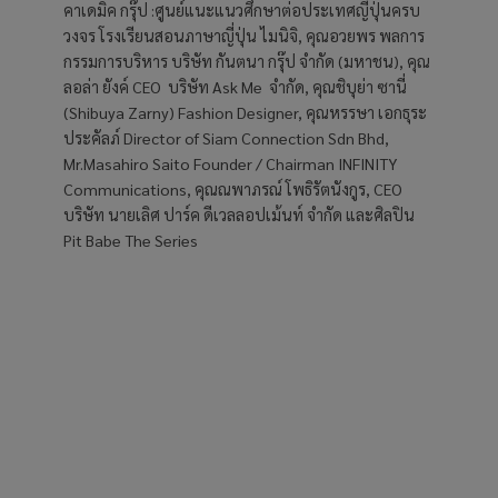
คาเดมิค กรุ๊ป :ศูนย์แนะแนวศึกษาต่อประเทศญี่ปุ่นครบ
วงจร โรงเรียนสอนภาษาญี่ปุ่น ไมนิจิ, คุณอวยพร พลการ
กรรมการบริหาร บริษัท กันตนา กรุ๊ป จำกัด (มหาชน), คุณ
ลอล่า ยังค์ CEO บริษัท Ask Me จำกัด, คุณชิบุย่า ซานี่
(Shibuya Zarny) Fashion Designer, คุณหรรษา เอกธุระ
ประคัลภ์ Director of Siam Connection Sdn Bhd,
Mr.Masahiro Saito Founder / Chairman INFINITY
Communications, คุณณพาภรณ์ โพธิรัตนังกูร, CEO
บริษัท นายเลิศ ปาร์ค ดีเวลลอปเม้นท์ จำกัด และศิลปิน
Pit Babe The Series