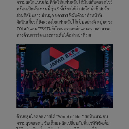
ความสดใสแบบเต็มพิกัดให้แฟนคลับได้มันส์กันตลอดโชว์
พร้อมเปิดตัวเทรนนี่ รุ่น 5 ที่เรียกได้ว่า สดใส น่ารักสมวัย
ส่วนศิลปินสาว ม่านมุก ชดาธาร ที่ผันตัวมาทำหน้าที่
ศิลปินเดี่ยว ก็ยังครองใจแฟนคลับได้เป็นอย่างดี หนุ่มๆ วง
ZOLAR และ FESSTA ก็ยังขนความหล่อและความสามารถ
ทางด้านการร้องและการเต้นได้อย่างน่าทึ่ง!!!
ด้านกลุ่มไอดอล ภายใต้ “World of Idol” ยกทัพมามอบ
ความสุขตลอด 3 วันเต็ม!! ผลัดเปลี่ยนกันขึ้นเวทีที่จัดเต็ม