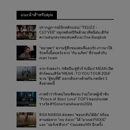
แนะนำสำหรับคุณ
ปรากฏการณ์ปักหลักแน่น! “FELIZZ –
CLO’VER” ปลุกพลังสปิริตย้ายเวทีหนีฝน เสิร์ฟ
ความสนุกสะกดแฟนคลับ ณ One Bangkok
“หมายตา” ความรู้สึกของคนที่แอบรัก ภาวนาให้
รักครั้งนี้สมหวัง จาก “กัน นภัทร” ที่ร่วมทำกับ
marr team
จาก 4 เพลง ft. 4 ศิลปิน สู่ทัวร์ 4 เมือง! MEAN เปิด
ทัวร์คอนเสิร์ต“MEAN : TO YOU TOUR 2026”
ชวน “ผู้ชมที่ดี” ออกเดินทางด้วยกัน กดบัตร 1
สิงหาคมนี้
ภาพจำว่ารักคนไหนชัดเจน ร่วมโหวตผู้เข้าชิง
“Prince of Boys’ Love” TOP 5 ของประเทศ
รางวัล #YEntertainAwards2026
RISA NARISA ส่งเพลง “ชอบกลับได้ยัง” พร้อม
สานต่อจาก “my daisy” ได้ “มาเบล PiXXiE”
และ “ปอร์เช่ ศิวกร” ร่วมแสดง MV อีกครั้ง