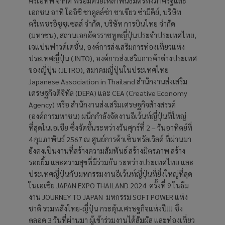
ครีเอทีฟ จำกัด พร้อมด้วยเหล่าพันธมิตรทั้งภาครัฐและ
เอกชน อาทิ โออิชิ ชาคูลล์ซ่า ชาเขียว ซ่ามีดีย์, บริษัท
ตรีเพชรอีซูซุเซลส์ จํากัด, บริษัท การบินไทย จำกัด
(มหาชน), สถานเอกอัครราชทูตญี่ปุ่นประจำประเทศไทย,
เจแปนฟาวด์เดชั่น, องค์การส่งเสริมการท่องเที่ยวแห่ง
ประเทศญี่ปุ่น (JNTO), องค์การส่งเสริมการค้าต่างประเทศ
ของญี่ปุ่น (JETRO), สมาคมญี่ปุ่นในประเทศไทย
Japanese Association in Thailand สำนักงานส่งเสริม
เศรษฐกิจดิจิทัล (DEPA) และ CEA (Creative Economy
Agency) หรือ สำนักงานส่งเสริมเศรษฐกิจส้างสรรค์
(องค์การมหาชน) ผนึกกำลังจัดงานอีเว้นท์ญี่ปุ่นที่ใหญ่
ที่สุดในเอเชีย ซึ่งจัดขึ้นระหว่างวันศุกร์ที่ 2 – วันอาทิตย์ที่
4 กุมภาพันธ์ 2567 ณ ศูนย์การค้าเซ็นทรัลเวิลด์ ที่ผ่านมา
ยังคงเป็นงานที่สร้างความสัมพันธ์ สร้างมิตรภาพ สร้าง
รอยยิ้ม และความสุขที่มีร่วมกัน ระหว่างประเทศไทย และ
ประเทศญี่ปุ่นกับมหกรรมงานอีเว้นท์ญี่ปุ่นที่ยิ่งใหญ่ที่สุด
ในเอเชีย JAPAN EXPO THAILAND 2024 ครั้งที่ 9 ในธีม
งาน JOURNEY TO JAPAN มหกรรม SOFT POWER แห่ง
ชาติ รวมพลังไทย-ญี่ปุ่น กระตุ้นเศรษฐกิจแห่งปี!!! ซึ่ง
ตลอด 3 วันที่ผ่านมา ผู้เข้าร่วมงานได้สัมผัส และท่องเที่ยว