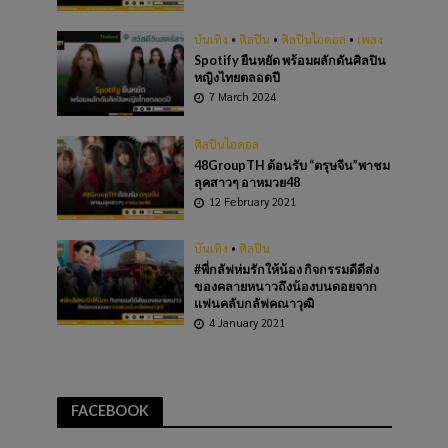
บันเทิง
•
ศิลปิน
•
ศิลปินไอดอล
•
เพลง
Spotify ยืนหยัด พร้อมผลักดันศิลปิน
หญิงไทยตลอดปี
7 March 2024
ศิลปินไอดอล
48GroupTH ต้อนรับ “ตรุษจีน”พาชม
ลุคสาวๆ อาหมวย48
12 February 2021
บันเทิง
•
ศิลปิน
#พี่กลัฟห่มรักให้น้อง กิจกรรมดีดีส่ง
ของคลายหนาวถึงน้องบนดอยจาก
แฟนคลับกลัฟคณาวุฒิ
4 January 2021
FACEBOOK