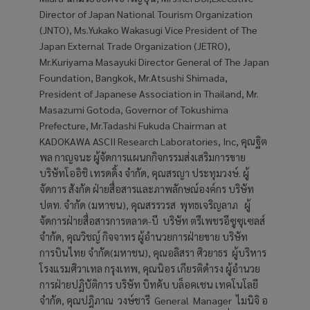
Director of Japan National Tourism Organization
(JNTO), Ms.Yukako Wakasugi Vice President of The
Japan External Trade Organization (JETRO),
Mr.Kuriyama Masayuki Director General of The Japan
Foundation, Bangkok, Mr.Atsushi Shimada,
President of Japanese Association in Thailand, Mr.
Masazumi Gotoda, Governor of Tokushima
Prefecture, Mr.Tadashi Fukuda Chairman at
KADOKAWA ASCII Research Laboratories, Inc, คุณฐิต
พล กาญจนะ ผู้จัดการแผนกกิจกรรมส่งเสริมการขาย
บริษัทโออิชิ เทรดดิ้ง จำกัด, คุณสรญา ประทุมวงษ์. ผู้
จัดการ สังกัด ฝ่ายสื่อสารและภาพลักษณ์องค์กร บริษัท
ปตท. จำกัด (มหาชน), คุณสรรวรส พุทธเจริญลาภ ผู้
จัดการฝ่ายสื่อสารการตลาด-บี บริษัท ตรีเพชรอีซูซุเซลส์
จำกัด, คุณวิชญ์ กิจจาทร ผู้อำนวยการฝ่ายขาย บริษัท
การบินไทย จำกัด(มหาชน), คุณอลิสรา ศิวยาธร ผู้บริหาร
โรงแรมศิวาเทล กรุงเทพ, คุณนิอร เกียรติดำรง ผู้อำนวย
การฝ่ายปฏิบัติการ บริษัท บิทคับ บล็อคเชน เทคโนโลยี
จำกัด, คุณปฎิภาณ วงษ์ชารี General Manager ไมนิจิ อ