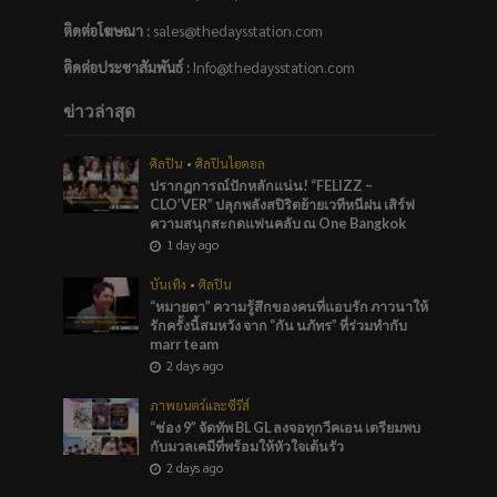
ติดต่อโฆษณา :
sales@thedaysstation.com
ติดต่อประชาสัมพันธ์
:
Info@thedaysstation.com
ข่าวล่าสุด
ศิลปิน
•
ศิลปินไอดอล
ปรากฏการณ์ปักหลักแน่น! “FELIZZ –
CLO’VER” ปลุกพลังสปิริตย้ายเวทีหนีฝน เสิร์ฟ
ความสนุกสะกดแฟนคลับ ณ One Bangkok
1 day ago
บันเทิง
•
ศิลปิน
“หมายตา” ความรู้สึกของคนที่แอบรัก ภาวนาให้
รักครั้งนี้สมหวัง จาก “กัน นภัทร” ที่ร่วมทำกับ
marr team
2 days ago
ภาพยนตร์และซีรีส์
“ช่อง 9” จัดทัพ BL GL ลงจอทุกวีคเอน เตรียมพบ
กับมวลเคมีที่พร้อมให้หัวใจเต้นรัว
2 days ago