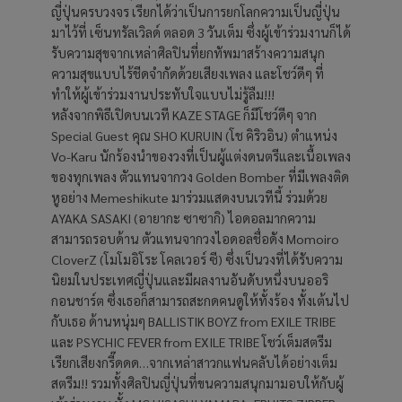
ญี่ปุ่นครบวงจร เรียกได้ว่าเป็นการยกโลกความเป็นญี่ปุ่น
มาไว้ที่ เซ็นทรัลเวิลด์ ตลอด 3 วันเต็ม ซึ่งผู้เข้าร่วมงานก็ได้
รับความสุขจากเหล่าศิลปินที่ยกทัพมาสร้างความสนุก
ความสุขแบบไร้ชีดจำกัดด้วยเสียงเพลง และโชว์ดีๆ ที่
ทำให้ผู้เข้าร่วมงานประทับใจแบบไม่รู้ลืม!!!
หลังจากพิธีเปิดบนเวที KAZE STAGE ก็มีโชว์ดีๆ จาก
Special Guest คุณ SHO KURUIN (โช คิริวอิน) ตำแหน่ง
Vo-Karu นักร้องนำของวงที่เป็นผู้แต่งดนตรีและเนื้อเพลง
ของทุกเพลง ตัวแทนจากวง Golden Bomber ที่มีเพลงติด
หูอย่าง Memeshikute มาร่วมแสดงบนเวทีนี้ ร่วมด้วย
AYAKA SASAKI (อายากะ ซาซากิ) ไอดอลมากความ
สามารถรอบด้าน ตัวแทนจากวงไอดอลชื่อดัง Momoiro
CloverZ (โมโมอิโระ โคลเวอร์ ซี) ซึ่งเป็นวงที่ได้รับความ
นิยมในประเทศญี่ปุ่นและมีผลงานอันดับหนึ่งบนออริ
กอนชาร์ต ซึ่งเธอก็สามารถสะกดคนดูให้ทั้งร้อง ทั้งเต้นไป
กับเธอ ด้านหนุ่มๆ BALLISTIK BOYZ from EXILE TRIBE
และ PSYCHIC FEVER from EXILE TRIBE โชว์เต็มสตรีม
เรียกเสียงกรี๊ดดด…จากเหล่าสาวกแฟนคลับได้อย่างเต็ม
สตรีม!! รวมทั้งศิลปินญี่ปุ่นที่ขนความสนุกมามอบให้กับผู้