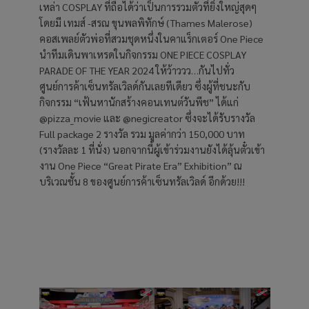
เหล่า COSPLAY ที่ถือได้ว่าเป็นการรวมตัวที่ยิ่งใหญ่สุดๆ
โดยมี เทมส์ -สรณ​ ขุนพลพิทักษ์ (Thames Malerose)
คอสเพลย์ตัวพ่อที่สวมชุดหนึ่งในคาแร็กเตอร์ One Piece
นำทีมเดินพาเหรดในกิจกรรม ONE PIECE COSPLAY
PARADE OF THE YEAR 2024 ให้ว้าววว…กันไปทั่ว
ศูนย์การค้าเซ็นทรัลเวิลด์กันเลยทีเดียว ซึ่งผู้ที่ชนะกับ
กิจกรรม “เฟ้นหานักสร้างคอนเทนต์วันพีช” ได้แก่
@pizza_movie และ @negicreator ซึ่งจะได้รับรางวัล
Full package 2 รางวัล รวม มูลค่ากว่า 150,000 บาท
(รางวัลละ 1 ที่นั่ง) นอกจากนี้ผู้เข้าร่วมงานยังได้ลุ้นตั๋วเข้า
งาน One Piece “Great Pirate Era” Exhibition” ณ
บริเวณชั้น 8 ของศูนย์การค้าเซ็นทรัลเวิลด์ อีกด้วย!!!