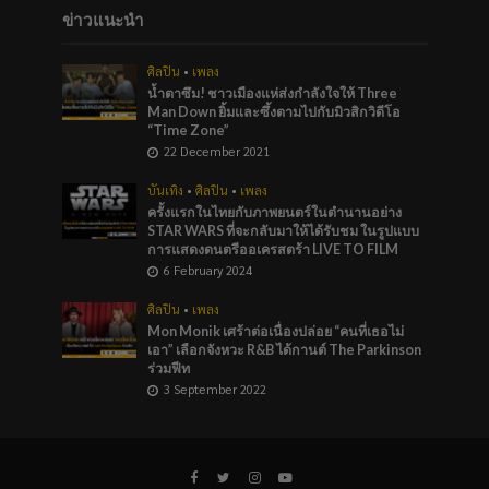
ข่าวแนะนำ
ศิลปิน
•
เพลง
น้ำตาซึม! ชาวเมืองแห่ส่งกำลังใจให้ Three
Man Down ยิ้มและซึ้งตามไปกับมิวสิกวิดีโอ
“Time Zone”
22 December 2021
บันเทิง
•
ศิลปิน
•
เพลง
ครั้งแรกในไทยกับภาพยนตร์ในตำนานอย่าง
STAR WARS ที่จะกลับมาให้ได้รับชม ในรูปแบบ
การแสดงดนตรีออเครสตร้า LIVE TO FILM
6 February 2024
ศิลปิน
•
เพลง
Mon Monik เศร้าต่อเนื่องปล่อย “คนที่เธอไม่
เอา” เลือกจังหวะ R&B ได้กานต์ The Parkinson
ร่วมฟีท
3 September 2022