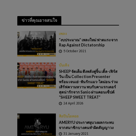
ข่าวที่คุณอาจสนใจ
เพลง
“งบประมาณ” เพลงใหม่ ฟาดเเรง จาก
Rap Against Dictatorship
5 October 2021
บันเทิง
SHEEP จัดเต็ม ดึงพลังคู่จิ้น เติ้ล-เฟิร์ส
วัน เป็น Collection Presenter
พร้อม เจนเย่- พันรักแมว-ไดม่อน ร่วม
เสิร์ฟความหวาน พบกับคาแรกเตอร์
สุดน่ารักจาก Sanio ผ่านคอนเซ็ปต์
“SHEEP SWEET TREAT”
24 April 2026
ศิลปินไอดอล
AMERYU ประกาศยุบวงผลกระทบ
จากสมาชิกบางคนทำผิดสัญญาวง
31 January 2021