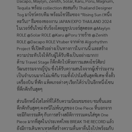
Dacapo, Maylyn, Zenith, Solar, Karu, Poru, Magnum,
Tequila พร้อม collection สะสมกับ Thailand Designer
Tog มาโชว์ครบทีม พร้อมโชว์ธีมซอง “Rising Sun (หนึ่ง
ตะวัน)” ธีมซองของงาน JAPAN EXPO THAILAND 2024
ในเวอร์ชั่นใหม่ ข้บร้องโดยยูทูปเบอร์สุดฮอต @Maylyn
ROLE @Solar ROLE @Karu @Poru วายร้าย @Zenith
ROLE @Dacapo ROLE Vtuber จากค่าย Algorhythm
Project ที่เปิดตัวอย่างเป็นทางการในงานนี้ และสร้าง
ความประทับใจให้กับผู้ได้รับฟังเป็นอย่างมาก!!!
ด้าน Travel Stage ก็คึกคักไปด้วยการแสดงโชว์ศิลป
วัฒนธรรมจากญี่ปุ่น ซึ่งได้รับความสนใจจากผู้เข้าร่วมงาน
เป็นจำนวนมากไม่แพ้กัน รวมทั้งโปรโมชั่นสุดพิเศษ ทั้งตั๋ว
เครื่องบิน ที่พัก แพ็คเกจต่างๆ เรียกได้ว่าเป็นอีกหนึ่งโซน
ที่คึกคักกันสุดๆ
ส่วนอีกหนึ่งไฮไลท์ที่ได้รับความนิยมชมชอบ ชมชื่นและ
คึกคักกันสุดๆ คงหนีไม่พ้นบูธของ One Piece ที่นอกจาก
จะมีกิจกรรมดีๆ กับการสร้างสถิติการรวมคนใส่ชุด One
Piece มากที่สุดในประเทศไทย BREAK THE RECORD แล้ว
ยังมีการเดินพาเหรดที่สร้างความตื่นตาตื่นใจไปพร้อมกับ