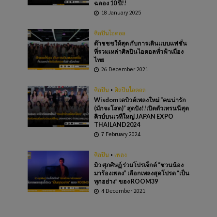
ฉลอง 10 ปี!!
18 January 2025
ศิลปินไอดอล
ต๊าชชชให้สุด กับการเดินเเบบเเฟชั่น
ที่รวมเหล่าศิลปินไอดอลทั่วฟ้าเมือง
ไทย
26 December 2021
ศิลปิน
•
ศิลปินไอดอล
Wisdom เดบิวต์เพลงใหม่ “คนน่ารัก
(มักจะโสด)” สุดปัง!!เปิดตัวเทรนนีสุด
คิวบ์บนเวทีใหญ่ JAPAN EXPO
THAILAND2024
7 February 2024
ศิลปิน
•
เพลง
มิว ศุภศิษฏ์ ร่วมโปรเจ็กต์ “ชวนน้อง
มาร้องเพลง” เลือกเพลงสุดโปรด “เป็น
ทุกอย่าง” ของ ROOM39
4 December 2021