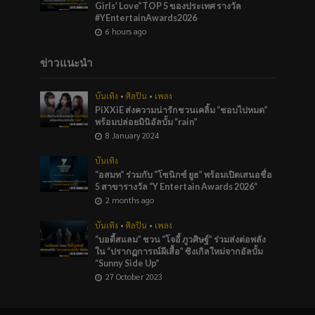
Girls’ Love”TOP 5 ของประเทศ รางวัล
#YEntertainAwards2026
6 hours ago
ข่าวแนะนำ
บันเทิง
•
ศิลปิน
•
เพลง
PiXXiE ส่งความน่ารักชวนเคลิ้ม “ชอบไปหมด”
พร้อมปล่อยมินิอัลบั้ม “rain”
8 January 2024
บันเทิง
“อสมท” ร่วมกับ “โซนิกซ์ ยูธ” พร้อมเปิดเสนอชื่อ
5 สาขารางวัล “Y Entertain Awards 2026“
2 months ago
บันเทิง
•
ศิลปิน
•
เพลง
“บอดี้สแลม” ชวน “โจอี้ ภูวศิษฐ์” ร่วมส่งต่อพลัง
ใน “ปรากฏการณ์ผีเสื้อ” ซิงเกิลใหม่จากอัลบั้ม
“Sunny Side Up”
27 October 2023