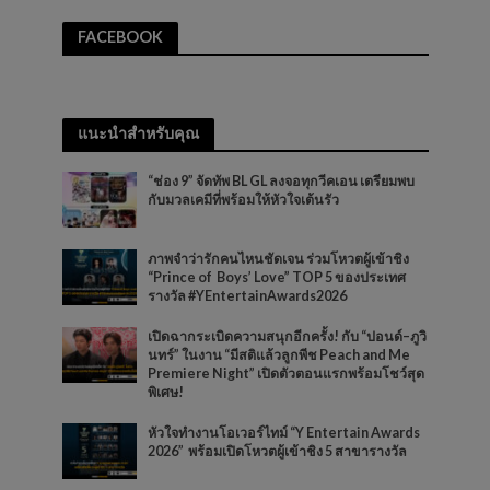
FACEBOOK
แนะนำสำหรับคุณ
“ช่อง 9” จัดทัพ BL GL ลงจอทุกวีคเอน เตรียมพบ
กับมวลเคมีที่พร้อมให้หัวใจเต้นรัว
ภาพจำว่ารักคนไหนชัดเจน ร่วมโหวตผู้เข้าชิง
“Prince of Boys’ Love” TOP 5 ของประเทศ
รางวัล #YEntertainAwards2026
เปิดฉากระเบิดความสนุกอีกครั้ง! กับ “ปอนด์–ภูวิ
นทร์” ในงาน “มีสติแล้วลูกพีช Peach and Me
Premiere Night” เปิดตัวตอนแรกพร้อมโชว์สุด
พิเศษ!
หัวใจทำงานโอเวอร์ไทม์ “Y Entertain Awards
2026” พร้อมเปิดโหวตผู้เข้าชิง 5 สาขารางวัล