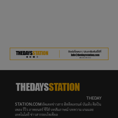
THEDAY
STATION.COM
อัพเดทข่าวสาร ฮิตติดเทรนด์ บันเทิง ศิลปิน
เพลง รีวิว ภาพยนตร์ ซีรีส์ บทสัมภาษณ์ บทความ เกมและ
เทคโนโลยี ข่าวสารรอบโซเชียล