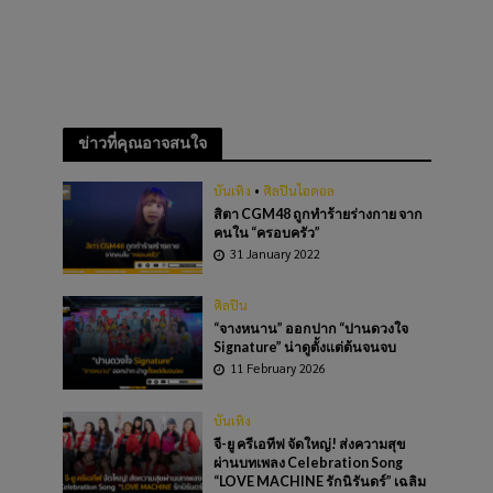
ข่าวที่คุณอาจสนใจ
บันเทิง
•
ศิลปินไอดอล
สิตา CGM48 ถูกทำร้ายร่างกาย จาก
คนใน “ครอบครัว”
31 January 2022
ศิลปิน
“จางหนาน” ออกปาก “ปานดวงใจ
Signature” น่าดูตั้งแต่ต้นจนจบ
11 February 2026
บันเทิง
จี-ยู ครีเอทีฟ จัดใหญ่! ส่งความสุข
ผ่านบทเพลง Celebration Song
“LOVE MACHINE รักนิรันดร์” เฉลิม