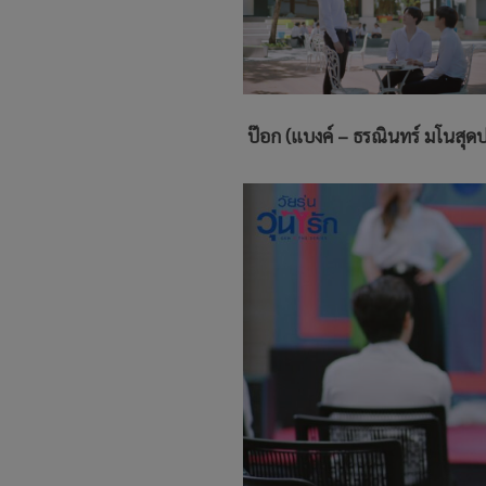
ป๊อก (แบงค์ – ธรณินทร์ มโนสุดปร