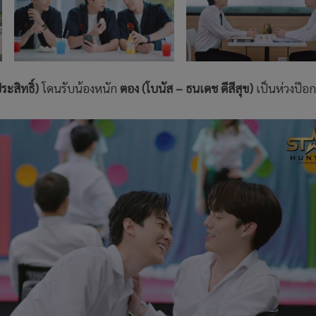
ะสิทธิ์)
โดนรับน้องหนัก
ตอง (โบนัส – ธนเดช ดีสีสุข)
เป็นห่วงป๊อ