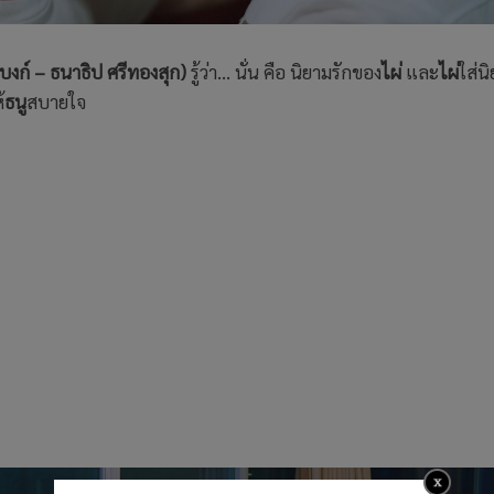
บงก์ – ธนาธิป ศรีทองสุก)
รู้ว่า… นั่น คือ นิยามรักของ
ไผ่
และ
ไผ่
ใส่นิ
้
ธนู
สบายใจ