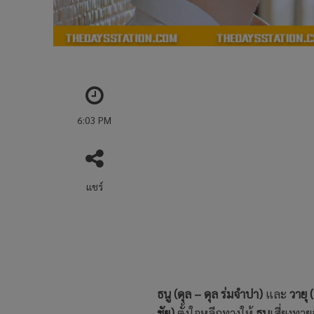
6:03 PM
แชร์
ธนู (ดุล – ดุล ร่มจำปา)
และ
วายุ 
ชัย)
ตั้งใจหลีกทางให้
ธนู
เสี่ยงทาย