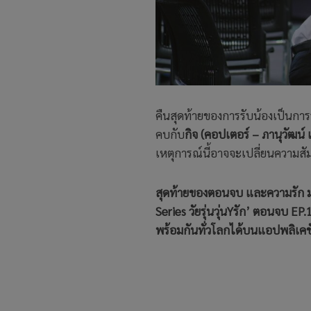
คืนสุดท้ายของการรับน้องเป็นกา
คบกับ
กิจ (คอปเตอร์ – ภานุวัฒน์ 
เหตุการณ์นี้อาจจะเปลี่ยนความ
สุดท้ายของตอนจบ และความรัก มาร
Series วัยรุ่นวุ่นYรัก’ ตอนจบ E
พร้อมกันทั่วโลกได้บนแอปพลิเคชัน