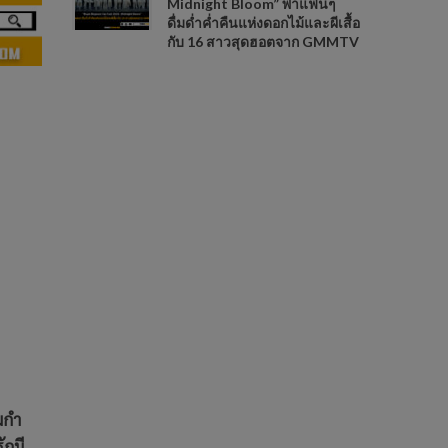
Midnight Bloom” พาแฟนๆ
ดื่มด่ำค่ำคืนแห่งดอกไม้และผีเสื้อ
กับ 16 สาวสุดฮอตจาก GMMTV
มกำ
ักมี