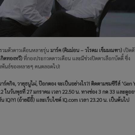
รรวมตัวดาวเดือนหลายรุ่น
มาร์ค (คิมม่อน – วโรดม เข็มมณฑา)
เปิดตั
เกิดทองทวี)
ที่กองประกวดดาวเดือน และมีช่วงปิดตาเลือกบัดดี้ ซึ่ง
สัมพันธ์ของหลายๆ คนตลอดไป!
์คกิจ, วายุธนูไผ่, ป๊อกตอง จะเป็นอย่างไร?! ติดตามชมซีรีส์ ‘Gen
P.12 ในวันพุธที่ 27 มกราคม เวลา 22.50 น. ทางช่อง 3 กด 33 และดูอ
 iQIYI (อ้ายฉีอี้) และเว็บไซต์ iQ.com เวลา 23.20 น. เป็นต้นไป