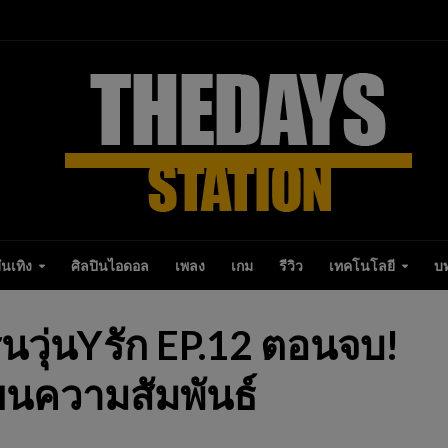
ันเทิง
ศิลปินไอดอล
เพลง
เกม
รีวิว
เทคโนโลยี
บ
ุ่นวุ่นYรัก EP.12 ตอนจบ!
่ยนความสัมพันธ์