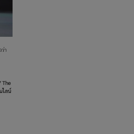
วว่า
 Y The
อนไลน์