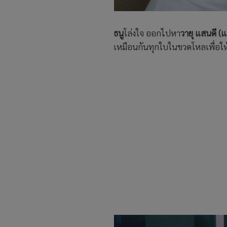
ธนู
โล่งใจ ออกไปหา
วายุ
แสนดี (แ
เหมือนกันทุกใบในขวดโหลเพื่อให