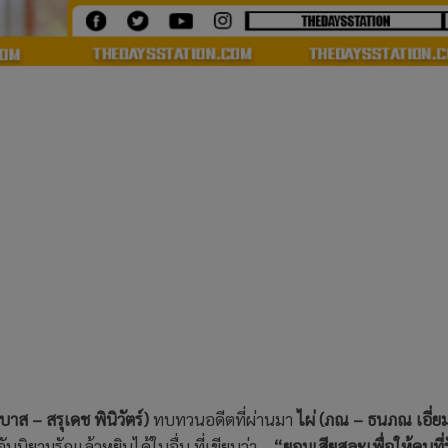
(บาส – สรุเดช พินิวัตร์)
ทบทวนอดีตที่ผ่านมา
ไผ่ (ภณ – ธนภณ เอี่ย
จับนิยามรักแล้วหยิบได้ใบอื่น ที่เขียนว่า…
“ยอมเสียสละเพื่อให้คนที่ร