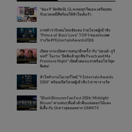
“ช่อง 9” จัดทัพ BL GL ลงจอทุกวีคเอน เตรียมพบ
กับมวลเคมีที่พร้อมให้หัวใจเต้นรัว
ภาพจำว่ารักคนไหนชัดเจน ร่วมโหวตผู้เข้าชิง
“Prince of Boys’ Love” TOP 5 ของประเทศ
รางวัล #YEntertainAwards2026
เปิดฉากระเบิดความสนุกอีกครั้ง! กับ “ปอนด์–ภูวิ
นทร์” ในงาน “มีสติแล้วลูกพีช Peach and Me
Premiere Night” เปิดตัวตอนแรกพร้อมโชว์สุด
พิเศษ!
หัวใจทำงานโอเวอร์ไทม์ “Y Entertain Awards
2026” พร้อมเปิดโหวตผู้เข้าชิง 5 สาขารางวัล
“Blush Blossom Fan Fest 2026 : Midnight
Bloom” พาแฟนๆ ดื่มด่ำค่ำคืนแห่งดอกไม้และ
ผีเสื้อ กับ 16 สาวสุดฮอตจาก GMMTV