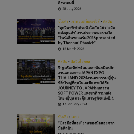
สิงหาคมนี้
28 July 2026
บันเทิง
•
ภาพยนตร์และซีรีส์
•
ศิลปิน
“ทุกวินาที ทำด้วยหัวใจ กับ 16 รางวัล
แห่งคุณค่า” งานประกาศผลรางวัล
“ไนน์เอ็นฯอวอร์ด 2026 presented
by Thonburi Phanich”
15 March 2026
ศิลปิน
•
ศิลปินไอดอล
จี-ยู ครีเอทีฟ พร้อมเหล่าพันธมิตรจัด
งานแถลงข่าว JAPAN EXPO
THAILAND 2024งานมหกรรมญี่ปุ่น
ที่ยิ่งใหญ่ที่สุดในเอเชีย ภายใต้ธีม
JOURNEY TO JAPANมหกรรม
SOFT POWER แห่งชาติ รวมพลัง
ไทย-ญี่ปุ่น กระตุ้นเศรษฐกิจแห่งปี!!!
17 January 2024
บันเทิง
•
เพลง
“Cat มือที่สอง” งานของมือสอง จาก
มือศิลปิน
7 August 2024