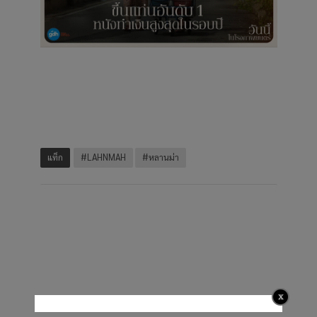
แท็ก
#LAHNMAH
#หลานม่า