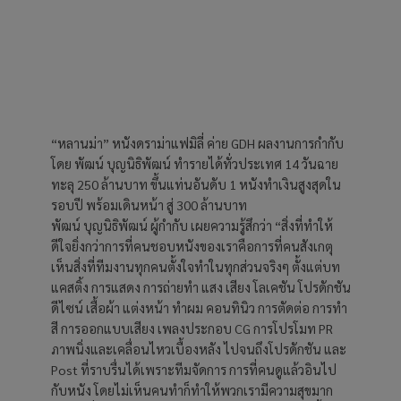
“หลานม่า” หนังดราม่าแฟมิลี่ ค่าย GDH ผลงานการกำกับ
โดย พัฒน์ บุญนิธิพัฒน์ ทำรายได้ทั่วประเทศ 14 วันฉาย
ทะลุ 250 ล้านบาท ขึ้นแท่นอันดับ 1 หนังทำเงินสูงสุดใน
รอบปี พร้อมเดินหน้า สู่ 300 ล้านบาท
​พัฒน์ บุญนิธิพัฒน์ ผู้กำกับ เผยความรู้สึกว่า “สิ่งที่ทำให้
ดีใจยิ่งกว่าการที่คนชอบหนังของเราคือการที่คนสังเกตุ
เห็นสิ่งที่ทีมงานทุกคนตั้งใจทำในทุกส่วนจริงๆ ตั้งแต่บท
แคสติ้ง การแสดง การถ่ายทำ แสง เสียง โลเคชัน โปรดักชัน
ดีไซน์ เสื้อผ้า แต่งหน้า ทำผม คอนทินิว การตัดต่อ การทำ
สี การออกแบบเสียง เพลงประกอบ CG การโปรโมท PR
ภาพนิ่งและเคลื่อนไหวเบื้องหลัง ไปจนถึงโปรดักชัน และ
Post ที่ราบรื่นได้เพราะทีมจัดการ การที่คนดูแล้วอินไป
กับหนัง โดยไม่เห็นคนทำก็ทำให้พวกเรามีความสุขมาก