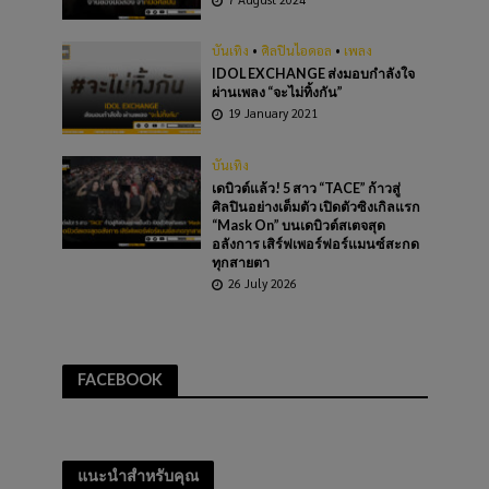
บันเทิง
•
ศิลปินไอดอล
•
เพลง
IDOL EXCHANGE ส่งมอบกำลังใจ
ผ่านเพลง “จะไม่ทิ้งกัน”
19 January 2021
บันเทิง
เดบิวต์แล้ว! 5 สาว “TACE” ก้าวสู่
ศิลปินอย่างเต็มตัว เปิดตัวซิงเกิลแรก
“Mask On” บนเดบิวต์สเตจสุด
อลังการ เสิร์ฟเพอร์ฟอร์แมนซ์สะกด
ทุกสายตา
26 July 2026
FACEBOOK
แนะนำสำหรับคุณ