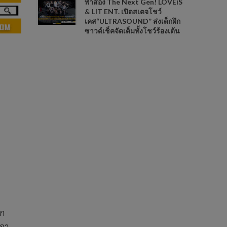
พาส่อง The Next Gen! LOVEiS
& LIT ENT. เปิดสเตจโชว์
เคส“ULTRASOUND” ส่งเด็กฝึก
ซาวด์เช็คจัดเต็มทั้งโชว์ร้องเต้น
าก
เอา