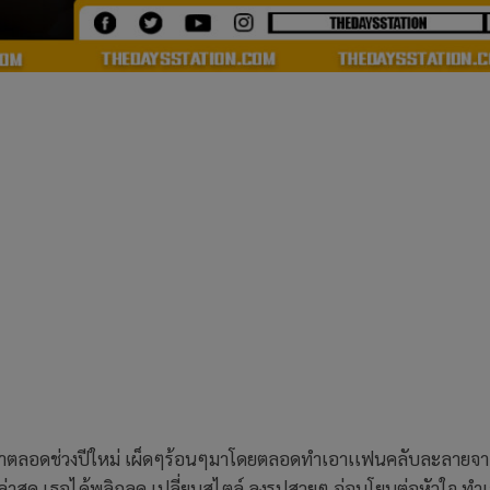
่บๆมาตลอดช่วงปีใหม่ เผ็ดๆร้อนๆมาโดยตลอดทำเอาเเฟนคลับละลายจ
่าสุด เธอได้พลิกลุค เปลี่ยนสไตล์ ลงรูปสวยๆ อ่อนโยนต่อหัวใจ ทำ