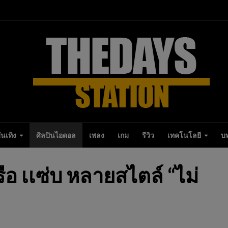
ันเทิง
ศิลปินไอดอล
เพลง
เกม
รีวิว
เทคโนโลยี
บ
อ เเซ่บ หลายสไตล์ “ไม่