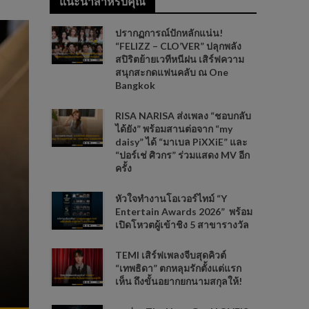
แนะนำสำหรับคุณ
ปรากฏการณ์ปักหลักแน่น!
“FELIZZ – CLO’VER” ปลุกพลัง
สปิริตย้ายเวทีหนีฝน เสิร์ฟความ
สนุกสะกดแฟนคลับ ณ One
Bangkok
RISA NARISA ส่งเพลง “ชอบกลับ
ได้ยัง” พร้อมสานต่อจาก “my
daisy” ได้ “มาเบล PiXXiE” และ
“ปอร์เช่ ศิวกร” ร่วมแสดง MV อีก
ครั้ง
หัวใจทำงานโอเวอร์ไทม์ “Y
Entertain Awards 2026” พร้อม
เปิดโหวตผู้เข้าชิง 5 สาขารางวัล
TEMI เสิร์ฟเพลงจีบสุดคิวต์
“เทพธิดา” ตกหลุมรักตั้งแต่แรก
เห็น ถึงขั้นอยากยกนามสกุลให้!