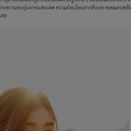
ตัวจากความอบอุ่นจากเเสงเเดด ความอ่อนโยนจากตัวเธอ คอยมอบพลั
งเธอ