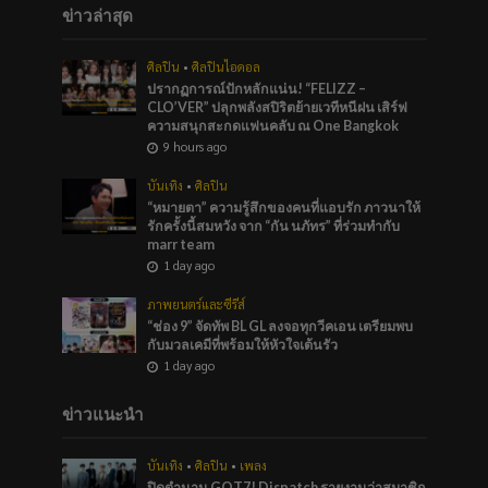
ข่าวล่าสุด
ศิลปิน
•
ศิลปินไอดอล
ปรากฏการณ์ปักหลักแน่น! “FELIZZ –
CLO’VER” ปลุกพลังสปิริตย้ายเวทีหนีฝน เสิร์ฟ
ความสนุกสะกดแฟนคลับ ณ One Bangkok
9 hours ago
บันเทิง
•
ศิลปิน
“หมายตา” ความรู้สึกของคนที่แอบรัก ภาวนาให้
รักครั้งนี้สมหวัง จาก “กัน นภัทร” ที่ร่วมทำกับ
marr team
1 day ago
ภาพยนตร์และซีรีส์
“ช่อง 9” จัดทัพ BL GL ลงจอทุกวีคเอน เตรียมพบ
กับมวลเคมีที่พร้อมให้หัวใจเต้นรัว
1 day ago
ข่าวแนะนำ
บันเทิง
•
ศิลปิน
•
เพลง
ปิดตำนาน GOT7! Dispatch รายงานว่าสมาชิก