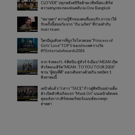
CLO’VER” ปลุกพลังสปิริตย้ายเวทีหนีฝน เสิร์ฟ
ความสนุกสะกดแฟนคลับ ณ One Bangkok
“หมายตา” ความรู้สึกของคนที่แอบรัก ภาวนาให้
รักครั้งนี้สมหวัง จาก “กัน นภัทร” ที่ร่วมทำกับ
marr team
ใครมีมุมสังหารที่ถูกใจโหวตเลย “Princess of
Girls’ Love”TOP 5 ของประเทศ รางวัล
#YEntertainAwards2026
จาก 4 เพลง ft. 4 ศิลปิน สู่ทัวร์ 4 เมือง! MEAN เปิด
ทัวร์คอนเสิร์ต“MEAN : TO YOU TOUR 2026”
ชวน “ผู้ชมที่ดี” ออกเดินทางด้วยกัน กดบัตร 1
สิงหาคมนี้
เดบิวต์แล้ว! 5 สาว “TACE” ก้าวสู่ศิลปินอย่างเต็ม
ตัว เปิดตัวซิงเกิลแรก “Mask On” บนเดบิวต์สเตจ
สุดอลังการ เสิร์ฟเพอร์ฟอร์แมนซ์สะกดทุก
สายตา