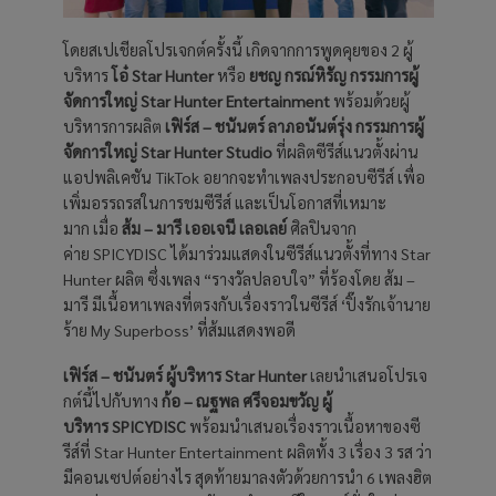
โดยสเปเชียลโปรเจกต์ครั้งนี้ เกิดจากการพูดคุยของ 2 ผู้
บริหาร
โอ๋ Star Hunter
หรือ
ยชญ กรณ์หิรัญ
กรรมการผู้
จัดการใหญ่ Star Hunter Entertainment
พร้อมด้วยผู้
บริหารการผลิต
เฟิร์ส – ชนันตร์ ลาภอนันต์รุ่ง
กรรมการผู้
จัดการใหญ่ Star Hunter Studio
ที่ผลิตซีรีส์แนวตั้งผ่าน
แอปพลิเคชัน TikTok อยากจะทำเพลงประกอบซีรีส์ เพื่อ
เพิ่มอรรถรสในการชมซีรีส์ และเป็นโอกาสที่เหมาะ
มาก เมื่อ
ส้ม – มารี เออเจนี เลอเลย์
ศิลปินจาก
ค่าย SPICYDISC ได้มาร่วมแสดงในซีรีส์แนวตั้งที่ทาง Star
Hunter ผลิต ซึ่งเพลง “รางวัลปลอบใจ” ที่ร้องโดย ส้ม –
มารี มีเนื้อหาเพลงที่ตรงกับเรื่องราวในซีรีส์ ‘ปิ๊งรักเจ้านาย
ร้าย My Superboss’ ที่ส้มแสดงพอดี
เฟิร์ส – ชนันตร์ ผู้บริหาร Star Hunter
เลยนำเสนอโปรเจ
กต์นี้ไปกับทาง
ก้อ – ณฐพล ศรีจอมขวัญ ผู้
บริหาร SPICYDISC
พร้อมนำเสนอเรื่องราวเนื้อหาของซี
รีส์ที่ Star Hunter Entertainment ผลิตทั้ง 3 เรื่อง 3 รส ว่า
มีคอนเซปต์อย่างไร สุดท้ายมาลงตัวด้วยการนำ 6 เพลงฮิต