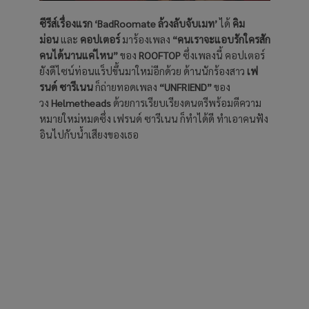
ซีรีส์เรื่องแรก ‘BadRoomate ล้วงลับจับเมท’
ได้
คิม
ม่อน
และ
คอปเตอร์
มาร้องเพลง
“คนเราจะแอบรักใครสัก
คนได้นานแค่ไหน”
ของ
ROOFTOP
ซึ่งเพลงนี้ คอปเตอร์
ยังดีไซน์ท่อนแร็ปขึ้นมาใหม่อีกด้วย ด้านนักร้องสาว
เฟ
รนด์ ซารีเนน
ก็ถ่ายทอดเพลง
“UNFRIEND”
ของ
วง
Helmetheads
ด้วยการเรียบเรียงดนตรีพร้อมตีความ
หมายใหม่หมดซึ่ง เฟรนด์ ซารีเนน ก็ทำได้ดี ทำเอาคนฟัง
อินไปกับน้ำเสียงของเธอ