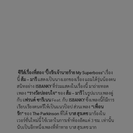
ซีรีส์เรื่องที่สอง ‘ปิ๊งรักเจ้านายร้าย My Superboss’
เรื่อง
นี้
ส้ม – มารี
แสดงเป็นนางเอกของเรื่อง แถมได้รุ่นน้องคน
สนิทอย่าง
ISBANKY
ที่ร่วมแสดงในเรื่องนี้ มาถ่ายทอด
เพลง
“รางวัลปลอบใจ”
ของ
ส้ม – มารี
ในรูปแบบเพลงคู่
กับ
เฟรนด์ ซารีเนน
Feat. กับ
ISBANKY
ซึ่งเพลงนี้ก็มีการ
เรียบเรียงดนตรีให้เป็นแนวป็อป ส่วนเพลง
“เพื่อน
รัก”
ของ
The Parkinson
ที่ได้
บาส สุรเดช
มาร้องใน
เวอร์ชั่นใหม่นี้ ใช้เวลาในการเข้าห้องอัดแค่ 3 ชม. เท่านั้น
นับเป็นอีกหนึ่งเพลงที่ท้าทาย บาส สุรเดช มาก