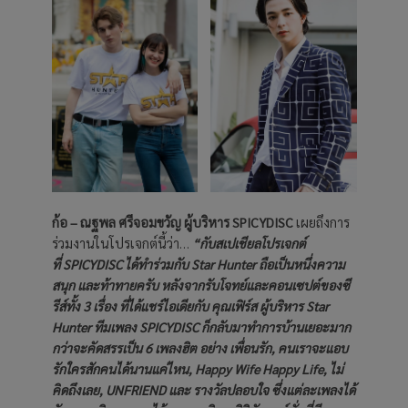
ก้อ – ณฐพล ศรีจอมขวัญ ผู้บริหาร SPICYDISC
เผยถึงการ
ร่วมงานในโปรเจกต์นี้ว่า…
“กับสเปเชียลโปรเจกต์
ที่ SPICYDISC ได้ทำร่วมกับ Star Hunter ถือเป็นหนึ่งความ
สนุก และท้าทายครับ หลังจากรับโจทย์และคอนเซปต์ของซี
รีส์ทั้ง 3 เรื่อง ที่ได้แชร์ไอเดียกับ คุณเฟิร์ส ผู้บริหาร Star
Hunter ทีมเพลง SPICYDISC ก็กลับมาทำการบ้านเยอะมาก
กว่าจะคัดสรรเป็น 6 เพลงฮิต อย่าง เพื่อนรัก, คนเราจะแอบ
รักใครสักคนได้นานแค่ไหน, Happy Wife Happy Life, ไม่
คิดถึงเลย, UNFRIEND และ รางวัลปลอบใจ ซึ่งแต่ละเพลงได้