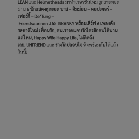
LEAN
และ
Helmetheads
มาทำเวอร์ชั่นใหม่ ถูกถ่ายทอด
ผ่าน
6 นักแสดงสุดฮอต บาส – คิมม่อน – คอปเตอร์ –
เฟอร์กี้ – De’Tung –
Friendsaarinen
และ
ISBANKY พร้อมเสิร์ฟ 6 เพลงดัง
รสชาติใหม่ เพื่อนรัก, คนเราจะแอบรักใครสักคนได้นาน
แค่ไหน, Happy Wife Happy Life, ไม่คิดถึง
เลย
,
UNFRIEND
และ
รางวัลปลอบใจ
ฟังพร้อมกันได้แล้ว
วันนี้!