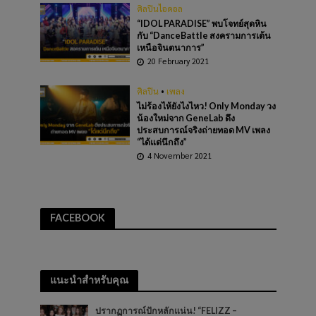
ศิลปินไอดอล
“IDOL PARADISE” พบโจทย์สุดหิน
กับ “DanceBattle สงครามการเต้น
เหนือจินตนาการ”
20 February 2021
ศิลปิน
•
เพลง
ไม่ร้องไห้ยังไงไหว! Only Monday วง
น้องใหม่จาก GeneLab ดึง
ประสบการณ์จริงถ่ายทอด MV เพลง
“ได้แต่นึกถึง”
4 November 2021
FACEBOOK
แนะนำสำหรับคุณ
ปรากฏการณ์ปักหลักแน่น! “FELIZZ –