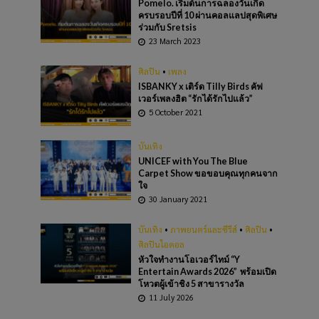
Pomelo. เริ่มต้นการฉลองวันเกิด
ครบรอบปีที่ 10 ผ่านคอลแลปสุดพิเศษ
ร่วมกับ Sretsis
23 March 2023
ศิลปิน
•
เพลง
ISBANKY x เติร์ด Tilly Birds คัฟ
เวอร์เพลงฮิต “รักได้รักไปแล้ว”
5 October 2021
บันเทิง
UNICEF with You The Blue
Carpet Show ขอขอบคุณทุกคนจาก
ใจ
30 January 2021
บันเทิง
•
ภาพยนตร์และซีรีส์
•
ศิลปิน
•
ศิลปินไอดอล
หัวใจทำงานโอเวอร์ไทม์ “Y
Entertain Awards 2026” พร้อมเปิด
โหวตผู้เข้าชิง 5 สาขารางวัล
11 July 2026