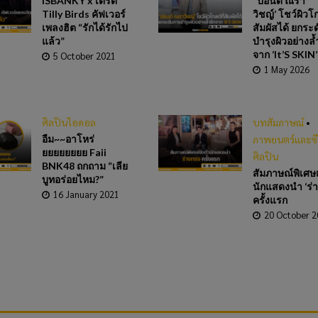
ISBANKY x เติร์ด
‘ปอนด์ ณรา
Tilly Birds คัฟเวอร์
วิชญ์’ โชว์ผิวโก
เพลงฮิต “รักได้รักไป
สัมผัสได้ ยกระ
แล้ว”
บำรุงผิวอย่างล้
จาก ‘It’S SKIN
5 October 2021
1 May 2026
ศิลปินไอดอล
บทสัมภาษณ์
•
อืม~~อาโหร่
ภาพยนตร์และซีร
ยยยยยยยย Faii
ศิลปิน
BNK48 ถกถาม “เลีย
สัมภาษณ์พิเศษเ
บูทอร่อยไหม?”
นักแสดงนำ ‘ร่
16 January 2021
ครั้งแรก
20 October 