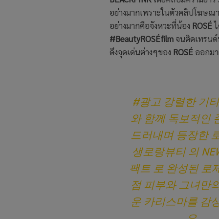
อย่างมากเพราะในตัวคลิปโฆษณา
อย่างมากคือจังหวะที่น้อง
ROSÉ
ไ
#BeautyROSÉfilm
จนติดเทรนด์
ดึงจุดเด่นต่างๆของ
ROSÉ
ออกมาผ
#광고
강렬한 기타
와 함께 독보적인
드러내며 등장한 
생로랑뷰티
의 NE
팩트
로 완성된 로
점 피부와 그녀만
운 카리스마를 감
요.