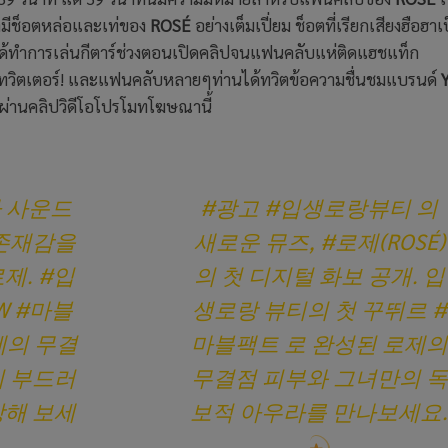
มีช็อตหล่อและเท่ของ
ROSÉ
อย่างเต็มเปี่ยม ช็อตที่เรียกเสียงฮือฮาเ
ด้ทำการเล่นกีตาร์ช่วงตอนเปิดคลิปจนแฟนคลับแห่ติดแฮชแท็ก
ทวิตเตอร์! และแฟนคลับหลายๆท่านได้ทวิตข้อความชื่นชมแบรนด์
่านคลิปวิดีโอโปรโมทโฆษณานี้
 사운드
#광고
#입생로랑뷰티
의
 존재감을
새로운 뮤즈,
#로제
(ROSÉ)
로제.
#입
의 첫 디지털 화보 공개. 입
W
#마블
생로랑 뷰티의 첫 꾸뛰르
#
제의 무결
마블팩트
로 완성된 로제의
의 부드러
무결점 피부와 그녀만의 독
상해 보세
보적 아우라를 만나보세요