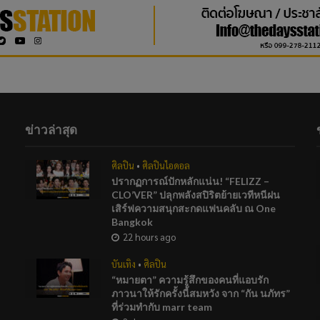
ข่าวล่าสุด
ศิลปิน
•
ศิลปินไอดอล
ปรากฏการณ์ปักหลักแน่น! “FELIZZ –
CLO’VER” ปลุกพลังสปิริตย้ายเวทีหนีฝน
เสิร์ฟความสนุกสะกดแฟนคลับ ณ One
Bangkok
22 hours ago
บันเทิง
•
ศิลปิน
“หมายตา” ความรู้สึกของคนที่แอบรัก
ภาวนาให้รักครั้งนี้สมหวัง จาก “กัน นภัทร”
ที่ร่วมทำกับ marr team