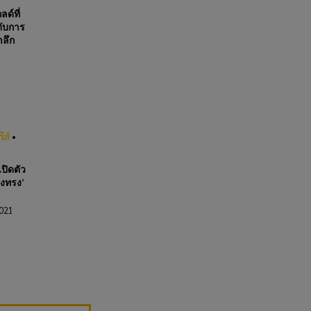
ลด์ที่
ดับการ
ำลึก
’
ีส์
•
ปิดตัว
างทรง’
2021