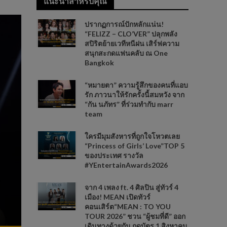
แนะนำสำหรับคุณ
ปรากฏการณ์ปักหลักแน่น!
“FELIZZ – CLO’VER” ปลุกพลัง
สปิริตย้ายเวทีหนีฝน เสิร์ฟความ
สนุกสะกดแฟนคลับ ณ One
Bangkok
“หมายตา” ความรู้สึกของคนที่แอบ
รัก ภาวนาให้รักครั้งนี้สมหวัง จาก
“กัน นภัทร” ที่ร่วมทำกับ marr
team
ใครมีมุมสังหารที่ถูกใจโหวตเลย
“Princess of Girls’ Love”TOP 5
ของประเทศ รางวัล
#YEntertainAwards2026
จาก 4 เพลง ft. 4 ศิลปิน สู่ทัวร์ 4
เมือง! MEAN เปิดทัวร์
คอนเสิร์ต“MEAN : TO YOU
TOUR 2026” ชวน “ผู้ชมที่ดี” ออก
เดินทางด้วยกัน กดบัตร 1 สิงหาคม