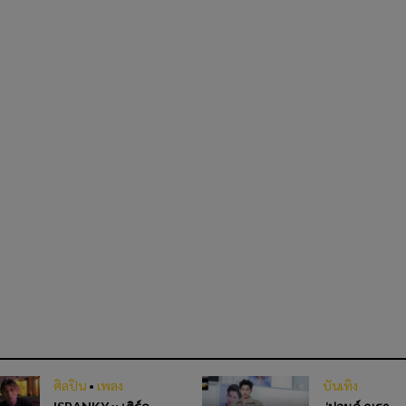
ศิลปิน
•
เพลง
บันเทิง