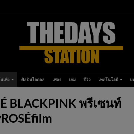
ันเทิง
ศิลปินไอดอล
เพลง
เกม
รีวิว
เทคโนโลยี
บ
É BLACKPINK พรีเซนท์
yROSÉfilm