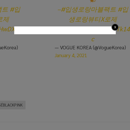
팩트
#입
–
#입생로랑마블팩트
#입
로제
생로랑뷰티X로제
VLHwDXP4
pic.twitter.com/R67x9Tk14
c
eKorea)
— VOGUE KOREA (@VogueKorea)
January 4, 2021
SÉBLACKPINK