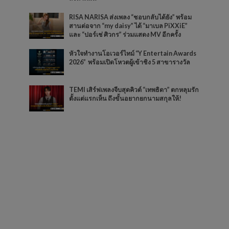
RISA NARISA ส่งเพลง “ชอบกลับได้ยัง” พร้อม
สานต่อจาก “my daisy” ได้ “มาเบล PiXXiE”
และ “ปอร์เช่ ศิวกร” ร่วมแสดง MV อีกครั้ง
หัวใจทำงานโอเวอร์ไทม์ “Y Entertain Awards
2026” พร้อมเปิดโหวตผู้เข้าชิง 5 สาขารางวัล
TEMI เสิร์ฟเพลงจีบสุดคิวต์ “เทพธิดา” ตกหลุมรัก
ตั้งแต่แรกเห็น ถึงขั้นอยากยกนามสกุลให้!