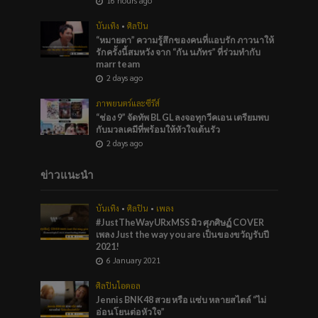
16 hours ago
บันเทิง
•
ศิลปิน
“หมายตา” ความรู้สึกของคนที่แอบรัก ภาวนาให้
รักครั้งนี้สมหวัง จาก “กัน นภัทร” ที่ร่วมทำกับ
marr team
2 days ago
ภาพยนตร์และซีรีส์
“ช่อง 9” จัดทัพ BL GL ลงจอทุกวีคเอน เตรียมพบ
กับมวลเคมีที่พร้อมให้หัวใจเต้นรัว
2 days ago
ข่าวแนะนำ
บันเทิง
•
ศิลปิน
•
เพลง
#JustTheWayURxMSS มิว ศุภศิษฏ์ COVER
เพลง Just the way you are เป็นของขวัญรับปี
2021!
6 January 2021
ศิลปินไอดอล
Jennis BNK48 สวย หรือ เเซ่บ หลายสไตล์ “ไม่
อ่อนโยนต่อหัวใจ”