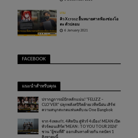
เกม
คิว Xcrosz ยื้นหมายศาลฟ้องช่องโอ
ตะ ตัวปลอม
6 January 2021
FACEBOOK
แนะนำสำหรับคุณ
ปรากฏการณ์ปักหลักแน่น! “FELIZZ –
CLO’VER” ปลุกพลังสปิริตย้ายเวทีหนีฝน เสิร์ฟ
ความสนุกสะกดแฟนคลับ ณ One Bangkok
จาก 4 เพลง ft. 4 ศิลปิน สู่ทัวร์ 4 เมือง! MEAN เปิด
ทัวร์คอนเสิร์ต“MEAN : TO YOU TOUR 2026”
ชวน “ผู้ชมที่ดี” ออกเดินทางด้วยกัน กดบัตร 1
สิงหาคมนี้