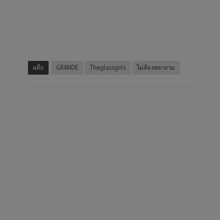
แท็ก
GRANDE
Theglassgirls
ไม่ต้องพยายาม