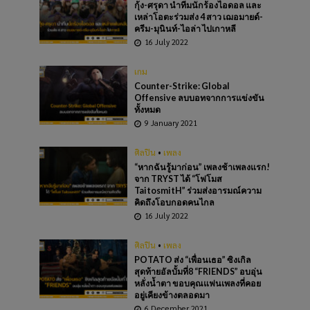
กุ้ง-ศรุดา นำทีมนักร้องไอดอล และ
เหล่าโอตะร่วมส่ง 4 สาว เฌอมายด์-
ครีม-มุนินท์-ไอล่า ไปเกาหลี
16 July 2022
เกม
Counter-Strike: Global
Offensive ลบบอทจากการแข่งขัน
ทั้งหมด
9 January 2021
ศิลปิน
•
เพลง
“หากฉันรู้มาก่อน” เพลงช้าเพลงแรก!
จาก TRYST ได้ “โฟโมส
TaitosmitH” ร่วมส่งอารมณ์ความ
คิดถึงโอบกอดคนไกล
16 July 2022
ศิลปิน
•
เพลง
POTATO ส่ง “เพื่อนเธอ” ซิงเกิล
สุดท้ายอัลบั้มที่8 “FRIENDS” อบอุ่น
หลั่งน้ำตา ขอบคุณแฟนเพลงที่คอย
อยู่เคียงข้างตลอดมา
6 December 2021