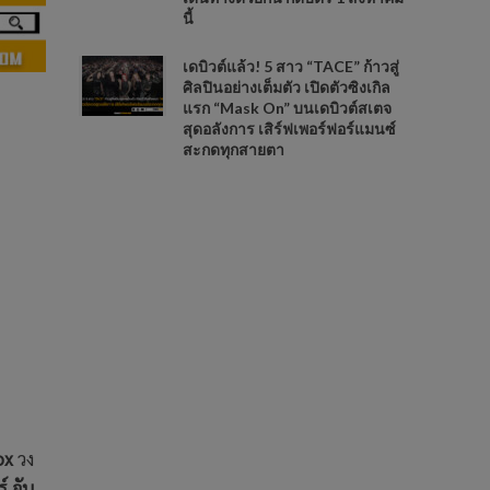
นี้
เดบิวต์แล้ว! 5 สาว “TACE” ก้าวสู่
ศิลปินอย่างเต็มตัว เปิดตัวซิงเกิล
แรก “Mask On” บนเดบิวต์สเตจ
สุดอลังการ เสิร์ฟเพอร์ฟอร์แมนซ์
สะกดทุกสายตา
ox
วง
์ จัน