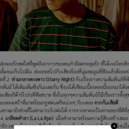
k)
เพลงรักสดใสที่พูดถึงอาการของคนกำลังตกหลุมรัก ที่ได้เจอใครสัก
ลิ้มจนเก็บไปฝัน ล่องลอยไปกับเสียงร้องที่นุ่มละมุนที่ฟังแล้วต้องเคล
ลที่ 2
ท่ามกลางดวงดาว (Starry Night)
กับเรื่องราวความสัมพันธ์ที่
พันธ์ ได้เติมเต็มซึ่งกันและกัน ซึ่งวงได้เขียนเนื้อเพลงนี้ออกมาได้อย
กีต้าร์โปร่งที่ฟังสบาย ซึ่งในทุกๆความสัมพันธ์ก็มีเรื่องราวทั้งส
งเป็นเพลงเศร้าที่มาพร้อมกรูฟดนตรีหน่วงๆ กับเพลง
จากกันเสียดี
ดินทางมาถึงช่วงที่ไม่สามารถไปต่อได้ การจากลาคงเป็นทางออกที่ดีที่ส
่ 4
เกลียดคำลา (La La Bye)
เมื่อคำลามาพร้อมความรู้สึกเศร้าเสม
ารัก เพราะไม่อยากเสียใจอีกแล้ว มาพร้อมกับ ซาวด์เปียโนที่ดีไซน์ให