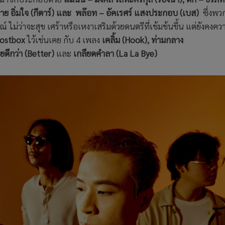
นาย อิ่มใจ (กีตาร์) และ พล๊อท – อัคเรศร์ แสงประกอบ (เบส)
ซึ่งพวก
ณ์ ไม่ว่าจะสุข เศร้าหรือเหงาเสริมด้วยดนตรีที่เข้มข้นขึ้น แต่ยังคงคว
ostbox
ไว้เช่นเคย กับ 4 เพลง
เคลิ้ม (Hook), ท่ามกลาง
ียดีกว่า (Better)
และ
เกลียดคำลา (La La Bye)