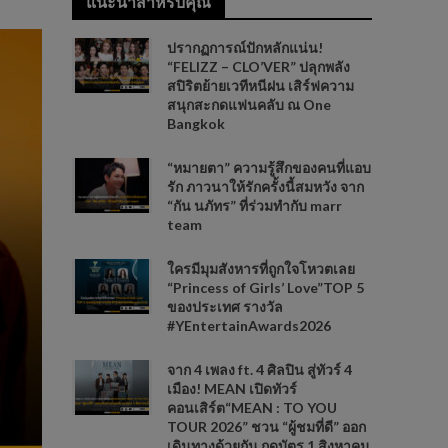
แนะนำสำหรับคุณ
ปรากฏการณ์ปักหลักแน่น!
“FELIZZ – CLO’VER” ปลุกพลัง
สปิริตย้ายเวทีหนีฝน เสิร์ฟความ
สนุกสะกดแฟนคลับ ณ One
Bangkok
“หมายตา” ความรู้สึกของคนที่แอบ
รัก ภาวนาให้รักครั้งนี้สมหวัง จาก
“กัน นภัทร” ที่ร่วมทำกับ marr
team
ใครมีมุมสังหารที่ถูกใจโหวตเลย
“Princess of Girls’ Love”TOP 5
ของประเทศ รางวัล
#YEntertainAwards2026
จาก 4 เพลง ft. 4 ศิลปิน สู่ทัวร์ 4
เมือง! MEAN เปิดทัวร์
คอนเสิร์ต“MEAN : TO YOU
TOUR 2026” ชวน “ผู้ชมที่ดี” ออก
เดินทางด้วยกัน กดบัตร 1 สิงหาคม