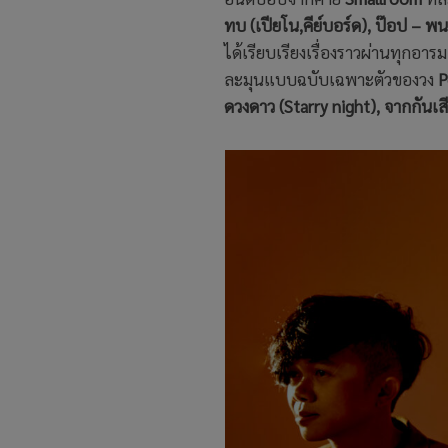
ทบ (เปียโน,คีย์บอร์ด), ป๊อป – พ
ได้เรียบเรียงเรื่องราวผ่านทุกอารม
ละมุนแบบฉบับเฉพาะตัวของวง
P
ดวงดาว (Starry night), จากกันเส