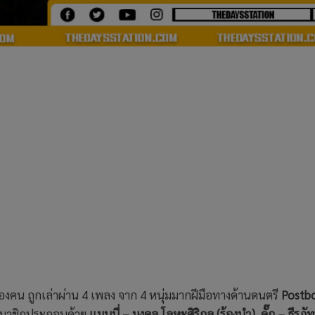
สองคน ถูกเล่าผ่าน 4 เพลง จาก 4 หนุ่มมากฝีมือทางด้านดนตรี
Postb
สมาชิกประกอบด้วย
แมนนี่ – มงคล โลหะศิริกุล (ร้องนำ), ดั๊ก – ธีรภัทร