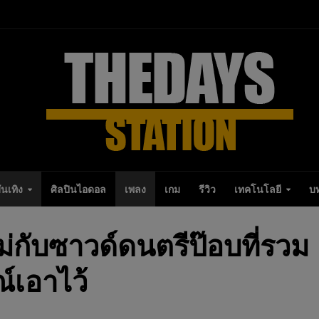
ันเทิง
ศิลปินไอดอล
เพลง
เกม
รีวิว
เทคโนโลยี
บ
ม่กับซาวด์ดนตรีป๊อบที่รวม
์เอาไว้