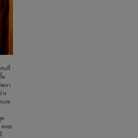
คนที่
ิ้ม
พัฒนา
่าง
ุขและ
ุด
อ คงจะ
้