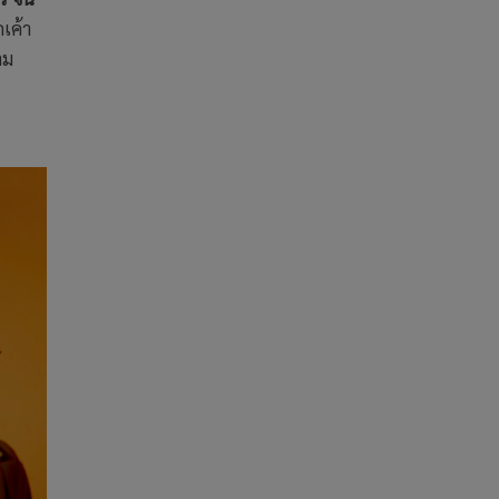
เค้า
าม