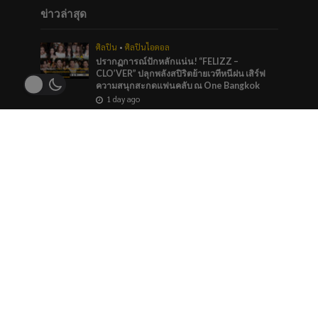
ข่าวล่าสุด
ศิลปิน
•
ศิลปินไอดอล
ปรากฏการณ์ปักหลักแน่น! “FELIZZ –
CLO’VER” ปลุกพลังสปิริตย้ายเวทีหนีฝน เสิร์ฟ
ความสนุกสะกดแฟนคลับ ณ One Bangkok
1 day ago
บันเทิง
•
ศิลปิน
“หมายตา” ความรู้สึกของคนที่แอบรัก ภาวนาให้
รักครั้งนี้สมหวัง จาก “กัน นภัทร” ที่ร่วมทำกับ
marr team
2 days ago
ภาพยนตร์และซีรีส์
“ช่อง 9” จัดทัพ BL GL ลงจอทุกวีคเอน เตรียมพบ
กับมวลเคมีที่พร้อมให้หัวใจเต้นรัว
2 days ago
ข่าวแนะนำ
ศิลปิน
•
ศิลปินไอดอล