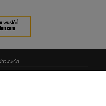
ข่าวแนะนำ
บันเทิง
“อสมท” ร่วมกับ “โซนิกซ์ ยูธ” พร้อมเปิด
เสนอชื่อ 5 สาขารางวัล “Y Entertain
Awards 2026“
2 months ago
บันเทิง
•
ศิลปิน
•
เพลง