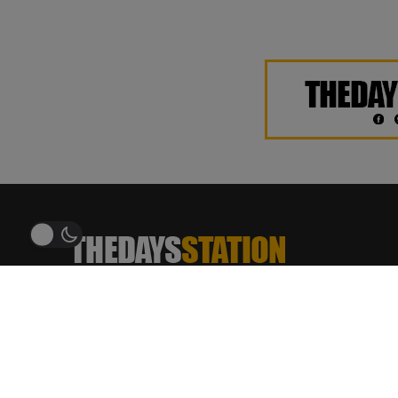
THEDAYSTATION.COM
อัพเดทข่าวสาร ฮิตติดเทรนด์
บันเทิง ศิลปิน เพลง รีวิว ภาพยนตร์ ซีรีส์ บทสัมภาษณ์
บทความ เกมและเทคโนโลยี ข่าวสารรอบโซเชียล
ช่องทางการติดต่อโฆษณาและประชาสัมพันธ์