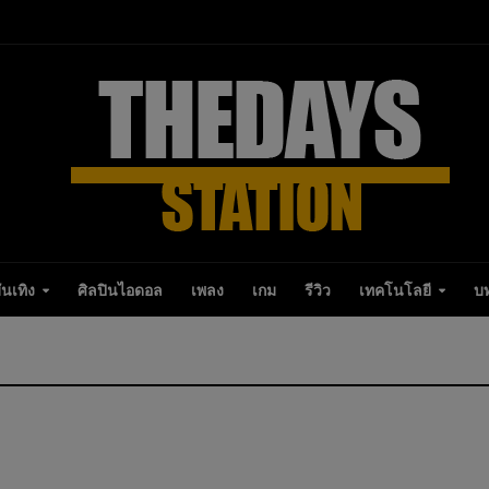
ันเทิง
ศิลปินไอดอล
เพลง
เกม
รีวิว
เทคโนโลยี
บ