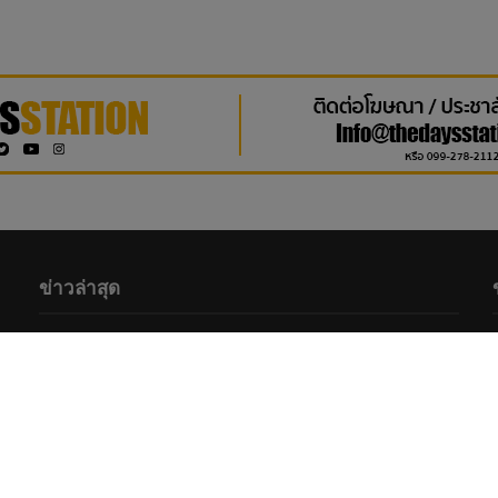
ข่าวล่าสุด
บันเทิง
•
ศิลปิน
“หมายตา” ความรู้สึกของคนที่แอบรัก
ภาวนาให้รักครั้งนี้สมหวัง จาก “กัน นภัทร”
ที่ร่วมทำกับ marr team
2 hours ago
ภาพยนตร์และซีรีส์