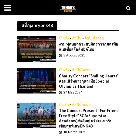
แท็กjanrybnk48
บันเทิง
•
ศิลปิน
•
ศิลปินไอดอล
งาน ฟุตบอลกระชับมิตรการกุศล เพื่อ
สเปเชียลโอลิมปิคไทย
3 August 2025
บันเทิง
•
ศิลปินไอดอล
Charity Concert “Smiling Hearts”
คอนเสิร์ทการกุศล เพื่อSpecial
Olympics Thailand
27 May 2024
บันเทิง
•
ศิลปินไอดอล
The Concert Present “ Fun Friend
Free Style” SCA(Superstar
Academy) จัดใหญ่ พร้อมเเขกรับ
เชิญสุดพิเศษ BNK48
18 March 2024