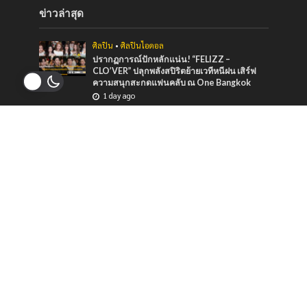
ข่าวล่าสุด
ศิลปิน
•
ศิลปินไอดอล
ปรากฏการณ์ปักหลักแน่น! “FELIZZ –
CLO’VER” ปลุกพลังสปิริตย้ายเวทีหนีฝน เสิร์ฟ
ความสนุกสะกดแฟนคลับ ณ One Bangkok
1 day ago
บันเทิง
•
ศิลปิน
“หมายตา” ความรู้สึกของคนที่แอบรัก ภาวนาให้
รักครั้งนี้สมหวัง จาก “กัน นภัทร” ที่ร่วมทำกับ
marr team
2 days ago
ภาพยนตร์และซีรีส์
“ช่อง 9” จัดทัพ BL GL ลงจอทุกวีคเอน เตรียมพบ
กับมวลเคมีที่พร้อมให้หัวใจเต้นรัว
2 days ago
ข่าวแนะนำ
บันเทิง