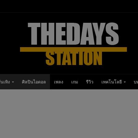
ันเทิง
ศิลปินไอดอล
เพลง
เกม
รีวิว
เทคโนโลยี
บ