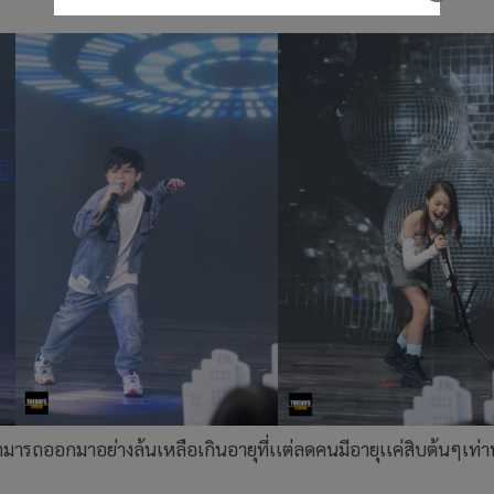
ารถออกมาอย่างล้นเหลือเกินอายุที่เเต่ลดคนมีอายุเเค่สิบต้นๆเท่าน