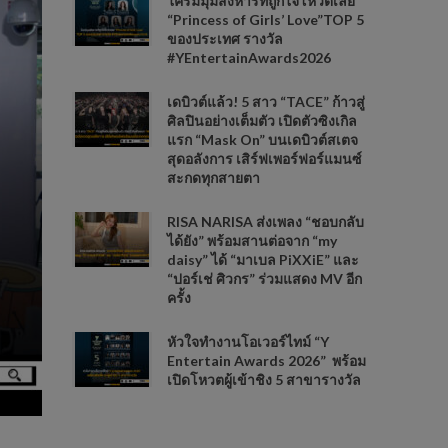
ใครมีมุมสังหารที่ถูกใจโหวตเลย
“Princess of Girls’ Love”TOP 5
ของประเทศ รางวัล
#YEntertainAwards2026
เดบิวต์แล้ว! 5 สาว “TACE” ก้าวสู่
ศิลปินอย่างเต็มตัว เปิดตัวซิงเกิล
แรก “Mask On” บนเดบิวต์สเตจ
สุดอลังการ เสิร์ฟเพอร์ฟอร์แมนซ์
สะกดทุกสายตา
RISA NARISA ส่งเพลง “ชอบกลับ
ได้ยัง” พร้อมสานต่อจาก “my
daisy” ได้ “มาเบล PiXXiE” และ
“ปอร์เช่ ศิวกร” ร่วมแสดง MV อีก
ครั้ง
หัวใจทำงานโอเวอร์ไทม์ “Y
Entertain Awards 2026” พร้อม
เปิดโหวตผู้เข้าชิง 5 สาขารางวัล