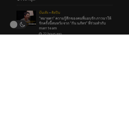
บันเทิง
•
ศิลปิน
“หมายตา” ความรู้สึกของคนที่แอบรัก ภาวนาให้
รักครั้งนี้สมหวัง จาก “กัน นภัทร” ที่ร่วมทำกับ
marr team
22 hours ago
ภาพยนตร์และซีรีส์
“ช่อง 9” จัดทัพ BL GL ลงจอทุกวีคเอน เตรียมพบ
กับมวลเคมีที่พร้อมให้หัวใจเต้นรัว
22 hours ago
บันเทิง
ใครมีมุมสังหารที่ถูกใจโหวตเลย “Princess of
Girls’ Love”TOP 5 ของประเทศ รางวัล
#YEntertainAwards2026
22 hours ago
ข่าวแนะนำ
บันเทิง
#แบนเมียจำเป็น ฉากข่มขืนไม่ควรมีในละคร
ไทย