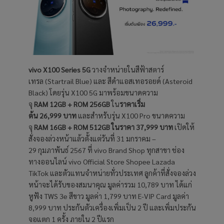
vivo X100 Series 5G
วางจำหน่ายในสีฟ้าสตาร์
เทรล (Startrail Blue) และ สีดำแอสเทอรอยด์ (Asteroid
Black) โดยรุ่น X100 5G มาพร้อมขนาดความ
จุ
RAM
12GB
+
ROM 256GB
ใน
ราคาเริ่ม
ต้น
26,999 บาท
และสำหรับรุ่น X100 Pro ขนาดความ
จุ
RAM 16GB
+
ROM 512GB ในราคา 37,999 บาท
เปิดให้
สั่งจองล่วงหน้าแล้วตั้งแต่วันที่ 31 มกราคม –
29 กุมภาพันธ์ 2567 ที่ vivo Brand Shop ทุกสาขา ช่อง
ทางออนไลน์ vivo Official Store Shopee Lazada
TikTok และตัวแทนจำหน่ายทั่วประเทศ ลูกค้าที่สั่งจองล่วง
หน้าจะได้รับของสมนาคุณ มูลค่ารวม 10,789 บาท ได้แก่
หูฟัง TWS 3e สีขาว มูลค่า 1,799 บาท E-VIP Card มูลค่า
8,999 บาท ประกันตัวเครื่องเพิ่มเป็น 2 ปี และเพิ่มประกัน
จอแตก 1 ครั้ง ภายใน 2 ปีแรก