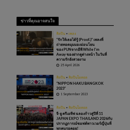
ข่าวที่คุณอาจสนใจ
ศิลปิน
•
เพลง
“รักให้เธอได้รู้ (Proof.)” เพลงที่
ถ่ายทอดมุมมองอ่อนโยน
ของ PUNจากอีพี While I’m
Away ของฝากดูต่างหน้า ในวันที่
ความรักยังสวยงาม
25 April 2026
ศิลปิน
•
ศิลปินไอดอล
“NIPPON HAKU BANGKOK
2023”
1 September 2023
ศิลปิน
•
ศิลปินไอดอล
จี-ยู ครีเอทีฟ ฉลองก้าวสู่ปีที่ 11
JAPAN EXPO THAILAND 2026กับ
ปรากฏการณ์ซอฟต์พาวเวอร์ญี่ปุ่นที่
ทุกคนรอคอย!