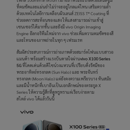
ที่คมชัดและแม่นยำไม่ว่าจะอยู่ไกลแค่ไหน เสริมความล้ำ
ด้วยเทคโนโลยีการเคลือบผิวเลนส์ ZEISS T* Coating ที่
ช่วยลดการสะท้อนของแสง ให้แสงสามารถผ่านเข้าสู่
เซนเซอร์ได้มากขึ้น และยังมี vivo Origin Imaging
Engine อัลกอริทึมใหม่จาก vivo ช่วยเพิ่มความคมชัดของสี
และโทนของภาพถ่ายในทุก ๆ เฟรมเรท
สัมผัสประสบการณ์การถ่ายภาพด้วยสมาร์ตโฟนแบบสาวอ
แมนด้า พร้อมสร้างแรงบันดาลใจผ่าน
vivo X100 Series
5G
ที่โดดเด่นด้วยดีไซน์วงแหวนที่เปรียบดั่งรัศมีของ
พระอาทิตย์ทรงกลด (Sun Halo) และ พระจันทร์
ทรงกลด (Moon Halo) แต่ยังคงความเพรียวบาง ทันสมัย
และมีน้ำหนักที่เบาอันเป็นเอกลักษณ์ของตระกูล X
Series ให้ความรู้สึกที่ดูหรูหราแต่เรียบง่ายตาม
สไตล์ vivo ได้แล้ววันนี้