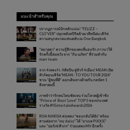
แนะนำสำหรับคุณ
ปรากฏการณ์ปักหลักแน่น! “FELIZZ –
CLO’VER” ปลุกพลังสปิริตย้ายเวทีหนีฝน เสิร์ฟ
ความสนุกสะกดแฟนคลับ ณ One Bangkok
“หมายตา” ความรู้สึกของคนที่แอบรัก ภาวนาให้
รักครั้งนี้สมหวัง จาก “กัน นภัทร” ที่ร่วมทำกับ
marr team
จาก 4 เพลง ft. 4 ศิลปิน สู่ทัวร์ 4 เมือง! MEAN เปิด
ทัวร์คอนเสิร์ต“MEAN : TO YOU TOUR 2026”
ชวน “ผู้ชมที่ดี” ออกเดินทางด้วยกัน กดบัตร 1
สิงหาคมนี้
ภาพจำว่ารักคนไหนชัดเจน ร่วมโหวตผู้เข้าชิง
“Prince of Boys’ Love” TOP 5 ของประเทศ
รางวัล #YEntertainAwards2026
RISA NARISA ส่งเพลง “ชอบกลับได้ยัง” พร้อม
สานต่อจาก “my daisy” ได้ “มาเบล PiXXiE”
และ “ปอร์เช่ ศิวกร” ร่วมแสดง MV อีกครั้ง