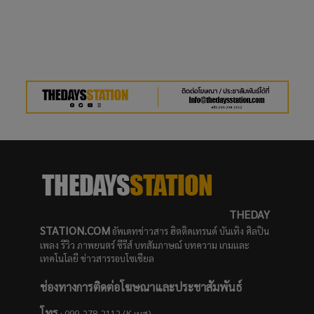
THEDAY
STATION.COM
อัพเดทข่าวสาร ฮิตติดเทรนด์ บันเทิง ศิลปิน
เพลง รีวิว ภาพยนตร์ ซีรีส์ บทสัมภาษณ์ บทความ เกมและ
เทคโนโลยี ข่าวสารรอบโซเชียล
ช่องทางการติดต่อโฆษณาและประชาสัมพันธ์
โทร
: 099-278-2112 (K.เบส)