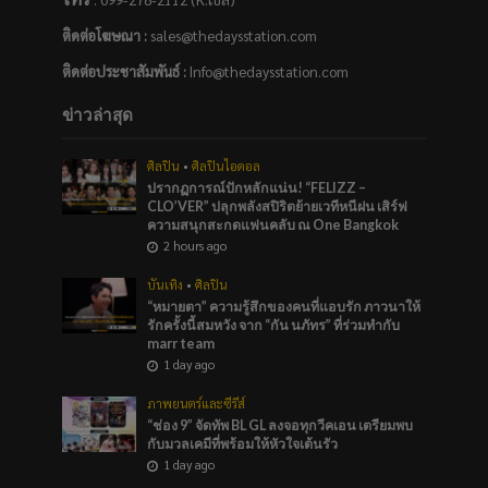
ติดต่อโฆษณา :
sales@thedaysstation.com
ติดต่อประชาสัมพันธ์
:
Info@thedaysstation.com
ข่าวล่าสุด
ศิลปิน
•
ศิลปินไอดอล
ปรากฏการณ์ปักหลักแน่น! “FELIZZ –
CLO’VER” ปลุกพลังสปิริตย้ายเวทีหนีฝน เสิร์ฟ
ความสนุกสะกดแฟนคลับ ณ One Bangkok
2 hours ago
บันเทิง
•
ศิลปิน
“หมายตา” ความรู้สึกของคนที่แอบรัก ภาวนาให้
รักครั้งนี้สมหวัง จาก “กัน นภัทร” ที่ร่วมทำกับ
marr team
1 day ago
ภาพยนตร์และซีรีส์
“ช่อง 9” จัดทัพ BL GL ลงจอทุกวีคเอน เตรียมพบ
กับมวลเคมีที่พร้อมให้หัวใจเต้นรัว
1 day ago