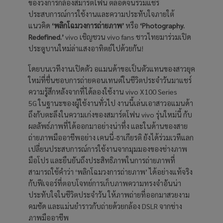
ของวงการกล้องสมาร์ตโฟน ตลอดจนร่วมแชร์
ประสบการณ์การใช้งานและความประทับใจภายใต้
แนวคิด
‘พลิกโฉมวงการถ่ายภาพ’
หรือ
‘Photography.
Redefined.’
vivo เชิญชวน vivo fans ชาวไทยมาร่วมเปิด
ประตูบานใหม่ล่าแสงอาทิตย์ไปด้วยกัน!
โดยบนเวทีงานเปิดตัว อแมนด้าขอเป็นตัวแทนของสาวยุค
ใหม่ที่ชื่นชอบการถ่ายคอนเทนต์ในชีวิตประจำวันมาแชร์
ความรู้สึกหลังจากที่ได้ลองใช้งาน vivo X100 Series
5G ในฐานะของผู้ใช้งานทั่วไป งานนี้เล่นเอาสาวอแมนด้า
ถึงกับตะลึงในความเก่งของสมาร์ตโฟน vivo รุ่นใหม่นี้ กับ
ผลลัพธ์ภาพที่ได้ออกมาอย่างน่าทึ่ง และในด้านของสาย
ถ่ายภาพมืออาชีพอย่าง เคนนี่-ธาเกียรติ ยังได้ร่วมเวทีแลก
เปลี่ยนประสบการณ์การใช้งานจากมุมมองของช่างภาพ
มือโปร และยืนยันถึงประสิทธิภาพในการถ่ายภาพที่
สามารถใช้คำว่า ‘พลิกโฉมวงการถ่ายภาพ’ ได้อย่างแท้จริง
กับฟีเจอร์ที่ตอบโจทย์การเก็บภาพความทรงจำอันน่า
ประทับใจในชีวิตประจำวัน ให้ภาพถ่ายที่ออกมาสวยงาม
คมชัด และแม่นยำราวกับถ่ายด้วยกล้อง DSLR จากช่าง
ภาพมืออาชีพ