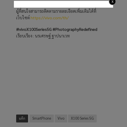
ผู้ที่สนใจสามารถติดตามรายละเอียดเพิ่มเติมได้ที่
เว็บไซต์
https://vivo.com/th/
#vivoX100Series5G #PhotographyRedefined
เรียบเรียง : นรเศรษฐ์ ฐาปนาเวท
แท็ก
SmartPhone
Vivo
X100 Series 5G