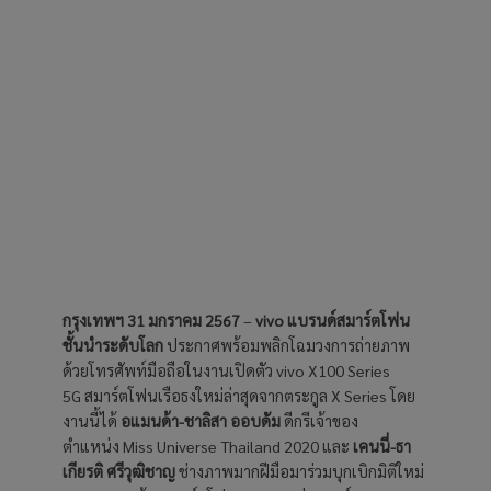
กรุงเทพฯ 31 มกราคม 2567
–
vivo แบรนด์สมาร์ตโฟน
ชั้นนำระดับโลก
ประกาศพร้อมพลิกโฉมวงการถ่ายภาพ
ด้วยโทรศัพท์มือถือในงานเปิดตัว vivo X100 Series
5G สมาร์ตโฟนเรือธงใหม่ล่าสุดจากตระกูล X Series โดย
งานนี้ได้
อแมนด้า-ชาลิสา ออบดัม
ดีกรีเจ้าของ
ตำแหน่ง Miss Universe Thailand 2020 และ
เคนนี่-ธา
เกียรติ ศรีวุฒิชาญ
ช่างภาพมากฝีมือมาร่วมบุกเบิกมิติใหม่