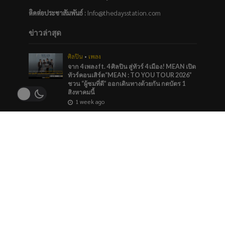
ติดต่อประชาสัมพันธ์
:
Info@thedaysstation.com
ข่าวล่าสุด
ศิลปิน
•
เพลง
จาก 4 เพลง ft. 4 ศิลปิน สู่ทัวร์ 4 เมือง! MEAN เปิด
ทัวร์คอนเสิร์ต“MEAN : TO YOU TOUR 2026”
ชวน “ผู้ชมที่ดี” ออกเดินทางด้วยกัน กดบัตร 1
สิงหาคมนี้
1 week ago
บันเทิง
เดบิวต์แล้ว! 5 สาว “TACE” ก้าวสู่ศิลปินอย่างเต็ม
ตัว เปิดตัวซิงเกิลแรก “Mask On” บนเดบิวต์สเตจ
สุดอลังการ เสิร์ฟเพอร์ฟอร์แมนซ์สะกดทุก
สายตา
2 weeks ago
บทสัมภาษณ์
•
ภาพยนตร์และซีรีส์
•
ศิลปิน
ภาพจำว่ารักคนไหนชัดเจน ร่วมโหวตผู้เข้าชิง
“Prince of Boys’ Love” TOP 5 ของประเทศ
รางวัล #YEntertainAwards2026
2 weeks ago