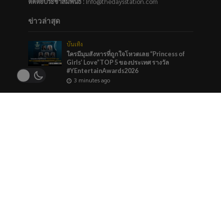
ติดต่อประชาสัมพันธ์
:
Info@thedaysstation.com
ข่าวล่าสุด
บันเทิง
ใครมีมุมสังหารที่ถูกใจโหวตเลย “Princess of
Girls’ Love”TOP 5 ของประเทศ รางวัล
#YEntertainAwards2026
3 minutes ago
ศิลปิน
•
เพลง
จาก 4 เพลง ft. 4 ศิลปิน สู่ทัวร์ 4 เมือง! MEAN เปิด
ทัวร์คอนเสิร์ต“MEAN : TO YOU TOUR 2026”
ชวน “ผู้ชมที่ดี” ออกเดินทางด้วยกัน กดบัตร 1
สิงหาคมนี้
1 week ago
บันเทิง
เดบิวต์แล้ว! 5 สาว “TACE” ก้าวสู่ศิลปินอย่างเต็ม
ตัว เปิดตัวซิงเกิลแรก “Mask On” บนเดบิวต์สเตจ
สุดอลังการ เสิร์ฟเพอร์ฟอร์แมนซ์สะกดทุก
สายตา
2 weeks ago