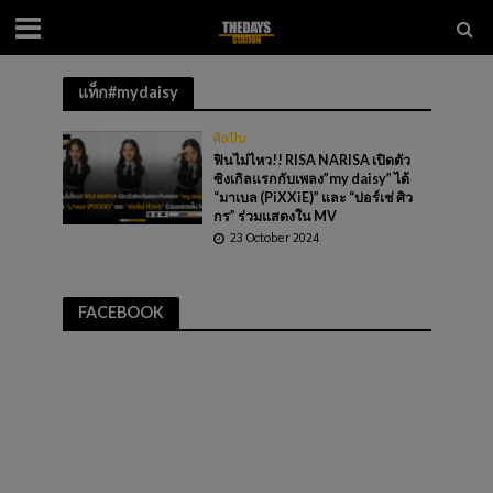
แท็ก#mydaisy
ศิลปิน
ฟินไม่ไหว!! RISA NARISA เปิดตัว
ซิงเกิลแรกกับเพลง”my daisy” ได้
“มาเบล (PiXXiE)” และ “ปอร์เช่ ศิว
กร” ร่วมแสดงใน MV
23 October 2024
FACEBOOK