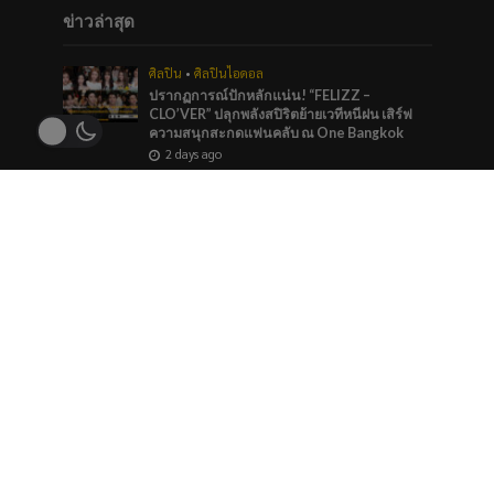
ข่าวล่าสุด
ศิลปิน
•
ศิลปินไอดอล
ปรากฏการณ์ปักหลักแน่น! “FELIZZ –
CLO’VER” ปลุกพลังสปิริตย้ายเวทีหนีฝน เสิร์ฟ
ความสนุกสะกดแฟนคลับ ณ One Bangkok
2 days ago
บันเทิง
•
ศิลปิน
“หมายตา” ความรู้สึกของคนที่แอบรัก ภาวนาให้
รักครั้งนี้สมหวัง จาก “กัน นภัทร” ที่ร่วมทำกับ
marr team
3 days ago
ภาพยนตร์และซีรีส์
“ช่อง 9” จัดทัพ BL GL ลงจอทุกวีคเอน เตรียมพบ
กับมวลเคมีที่พร้อมให้หัวใจเต้นรัว
3 days ago
ข่าวแนะนำ
บันเทิง
•
ศิลปิน