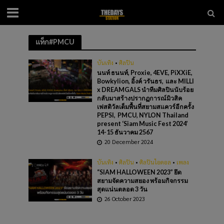
แท็ก#PMCU
บันเทิง
•
ศิลปิน
นนท์ ธนนท์, Proxie, 4EVE, PiXXiE,
Bowkylion, อิ้งค์ วรันธร, และ MILLI
x DREAMGALS นำทีมศิลปินนับร้อย
กลับมาสร้างปรากฏการณ์มิวสิค
เฟสติวัลเต็มพื้นที่สยามสแควร์อีกครั้ง
PEPSI, PMCU, NYLON Thailand
present ‘Siam Music Fest 2024’
14-15 ธันวาคม 2567
20 December 2024
บันเทิง
•
ศิลปิน
•
ศิลปินไอดอล
•
เพลง
“SIAM HALLOWEEN 2023” ยึด
สยามจัดความสยอง พร้อมกิจกรรม
สุดแน่นตลอด 3 วัน
26 October 2023