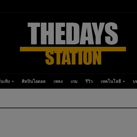
ันเทิง
ศิลปินไอดอล
เพลง
เกม
รีวิว
เทคโนโลยี
บ