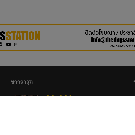
ข่าวล่าสุด
ศิลปิน
•
ศิลปินไอดอล
ปรากฏการณ์ปักหลักแน่น! “FELIZZ –
CLO’VER” ปลุกพลังสปิริตย้ายเวทีหนีฝน
เสิร์ฟความสนุกสะกดแฟนคลับ ณ One
Bangkok
6 hours ago