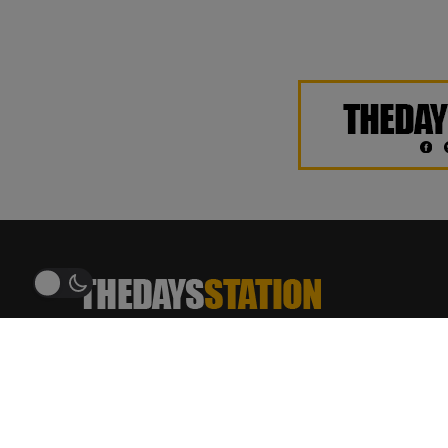
THEDAYSTATION.COM
อัพเดทข่าวสาร ฮิตติดเทรนด์
บันเทิง ศิลปิน เพลง รีวิว ภาพยนตร์ ซีรีส์ บทสัมภาษณ์
บทความ เกมและเทคโนโลยี ข่าวสารรอบโซเชียล