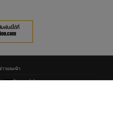
ข่าวแนะนำ
ศิลปิน
•
เพลง
“ไม่มี” ซิงเกิ้ลใหม่จาก Image Suthita
28 January 2021
ศิลปินไอดอล
“เธอชอบใช้กล้องฟิล์ม ถ่ายรูปฉัน”Jennis
BNK48 กับภาพฟิล์ม เซตใหม่